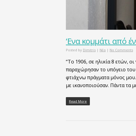
‘Ενα κομμάτι από έν
Posted by
Dimitris
|
Νέα
|
No Comments
“Το 1906, σε ηλικία 8 ετών, ο
παραχώρησαν το υπόγειο του σ
φτιάχνω πράγματα μόνος μου. 
με ικανοποιούσαν. Πάντα τα 
Read More