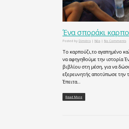
Ένα σποράκι καρπο
Posted by
Dimitris
|
Νέα
|
No Comments
Το καρπούζι,το αγαπημένο κα
να αφηγηθούμε την ιστορία Έ
βιβλίου στη μέση, για να δώσ
εξερευνητής αποτύπωσε την τ
Έπειτα…
Read More