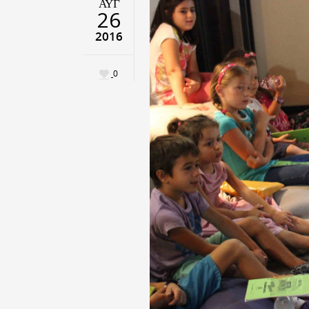
ΑΥΓ
26
2016
0