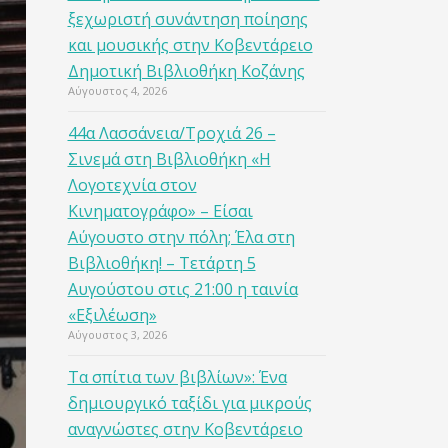
ξεχωριστή συνάντηση ποίησης
και μουσικής στην Κοβεντάρειο
Δημοτική Βιβλιοθήκη Κοζάνης
Αύγουστος 4, 2026
44α Λασσάνεια/Τροχιά 26 –
Σινεμά στη Βιβλιοθήκη «Η
Λογοτεχνία στον
Κινηματογράφο» – Είσαι
Αύγουστο στην πόλη; Έλα στη
Βιβλιοθήκη! – Τετάρτη 5
Αυγούστου στις 21:00 η ταινία
«Εξιλέωση»
Αύγουστος 3, 2026
Τα σπίτια των βιβλίων»: Ένα
δημιουργικό ταξίδι για μικρούς
αναγνώστες στην Κοβεντάρειο