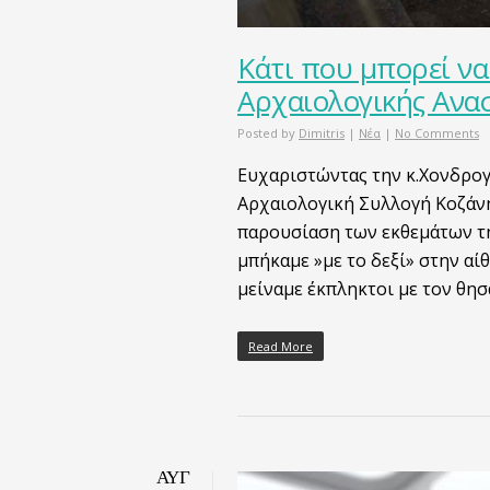
Κάτι που μπορεί να
Αρχαιολογικής Ανα
Posted by
Dimitris
|
Νέα
|
No Comments
Ευχαριστώντας την κ.Χονδρογι
Αρχαιολογική Συλλογή Κοζάνη
παρουσίαση των εκθεμάτων τη
μπήκαμε »με το δεξί» στην αί
μείναμε έκπληκτοι με τον θη
Read More
ΑΥΓ