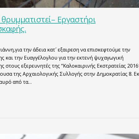
 θρυμματιστεί– Εργαστήρι
σκαφής.
άννη,για την άδεια κατ´ εξαιρεση να επισκεφτούμε την
ς και την Ευαγγέλογλου για την εκτενή ψυχαγωγική
ς στους εξερευνητές της “Καλοκαιρινής Εκστρατείας 2016″
θουσα της Αρχαιολογικής Συλλογής στην Δημοκρατίας 8. Εκ
σαυρό από τα…