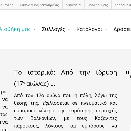
τουργίας
Κανονισμός Λειτουργίας
Δι@ύγεια
Προκηρύξεις
Χαρτοθήκ
λιοθήκη μας
Συλλογές
Κατάλογοι
Δράσει
Το ιστορικό: Από την ίδρυση
(17
αιώνας) …
ο
ρα,
Από τον 17ο αιώνα που η πόλη, λόγω της
 να
θέσης της, εξελίσσεται σε πνευματικό και
 να
εμπορικό κέντρο της ευρύτερης περιοχής
τας
των Βαλκανίων, με τους Κοζανίτες
α να
πάροικους, λόγιους και εμπόρους, να
 που