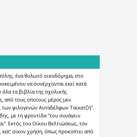
 πόλης, ένα θολωτό οικοδόμημα, στο
ροκειμένου να συνέρχονται εκεί κατά
ν όλα τα βιβλία της σχολικής
ς, από τους οποίους μέρος μεν
 των φιλογενών Αυταδέλφων Ταϊκατζή”.
ης, με τη φροντίδα “του συνάγειν
ι”. Εκτός του Οίκου Βελτιώσεως, τον
 κατ’ οίκον χρήση, όπως προκύπτει από