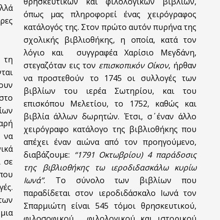
θρησκευτικών και φιλολογικών βιβλίων,
αλλά
όπως μας πληροφορεί ένας χειρόγραφος
ρες
κατάλογός της. Στον πρώτο αυτόν πυρήνα της
σχολικής βιβλιοθήκης, η οποία, κατά τον
λόγιο και συγγραφέα Χαρίσιο Μεγδάνη,
 τη
στεγαζόταν εις τον
επισκοπικόν Οίκον
, ήρθαν
νται
να προστεθούν το 1745 οι συλλογές των
ρουν
βιβλίων του ιερέα Σωτηρίου, και του
 στο
επισκόπου Μελετίου, το 1752, καθώς και
ίων
βιβλία άλλων δωρητών. Έτσι, σ΄ έναν άλλο
βαρή
χειρόγραφο κατάλογο της βιβλιοθήκης που
 να
απέχει έναν αιώνα από τον προηγούμενο,
νικά
διαβάζουμε:
“1791 Οκτωβρίου) 4 παράδοσις
 σε
της βιβλιοθήκης τω ιεροδιδασκάλω κυρίω
που
Ιωνά”
. Το σύνολο των βιβλίων που
ές.
παραδίδεται στον ιεροδιδάσκαλο Ιωνά τον
των
Σπαρμιώτη είναι 545 τόμοι θρησκευτικού,
μια
φιλοσοφικού,
φιλολογικού και ιστορικού