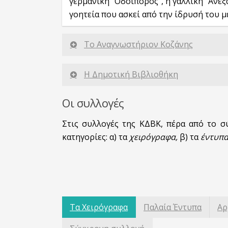
γερμανική “Οδοιπόρος”, η γαλλική “Ανεξ
γοητεία που ασκεί από την ίδρυσή του μέ
Το Αναγνωστήριον Κοζάνης
Η Δημοτική Βιβλιοθήκη
Οι συλλογές
Στις συλλογές της ΚΔΒΚ, πέρα από το σ
κατηγορίες: α) τα
χειρόγραφα,
β) τα
έντυπα
Τα Χειρόγραφα
Παλαία Έντυπα
Αρ