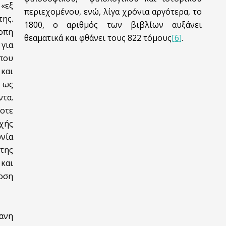
«εξ
περιεχομένου, ενώ, λίγα χρόνια αργότερα, το
ης.
1800, ο αριθμός
των βιβλίων αυξάνει
κοπη
θεαματικά και φθάνει τους 822 τόμους
[6]
.
 για
που
και
 ως
τα.
οτε
χής
νία
 της
και
δοση
ανη