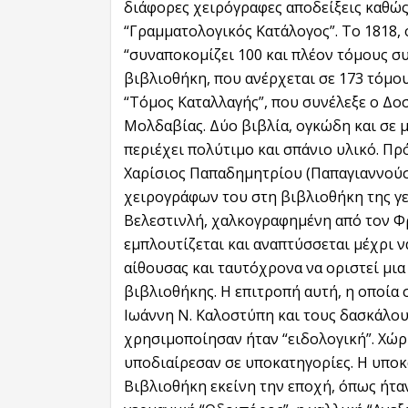
διάφορες χειρόγραφες αποδείξεις καθώς
“Γραμματολογικός Κατάλογος”. Το 1818, 
“συναποκομίζει 100 και πλέον τόμους σ
βιβλιοθήκη, που ανέρχεται σε 173 τόμου
“Τόμος Καταλλαγής”, που συνέλεξε ο Δο
Μολδαβίας. Δύο βιβλία, ογκώδη και σε μ
περιέχει πολύτιμο και σπάνιο υλικό. Πρ
Χαρίσιος Παπαδημητρίου (Παπαγιαννούση
χειρογράφων του στη βιβλιοθήκη της γεν
Βελεστινλή, χαλκογραφημένη από τον Φρ
εμπλουτίζεται και αναπτύσσεται μέχρι ν
αίθουσας και ταυτόχρονα να οριστεί μι
βιβλιοθήκης. Η επιτροπή αυτή, η οποία
Ιωάννη Ν. Καλοστύπη και τους δασκάλου
χρησιμοποίησαν ήταν “ειδολογική”. Χώρι
υποδιαίρεσαν σε υποκατηγορίες. Η υποκα
Βιβλιοθήκη εκείνη την εποχή, όπως ήταν η