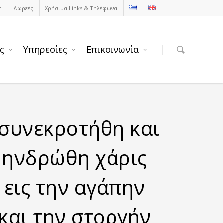
η
Δωρεές
Χρήσιμα Links & Τηλέφωνα
ς
Υπηρεσίες
Επικοινωνία
"συνεκροτήθη και
ηνδρώθη χάρις
εις την αγάπην
και την στοργήν