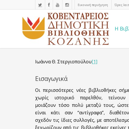
Εικονική περιήγηση
Ώρες λει
Η Βιβ
Η ιστορία μας
Ιωάννα Θ. Στεργιοπούλου
[1]
Εισαγωγικά
Οι περισσότερες νέες βιβλιοθήκες σήμε
χωρίς ιστορικό παρελθόν, τείνουν
μοιάζουν τόσο πολύ μεταξύ τους, ώστε
είναι κάτι σαν “αντίγραφα”, διαθέτον
σχεδόν τις ίδιες συλλογές, με αποτέλεσμ
ξεχωρίζουν από τις βιβλιοθήκες εκείνες