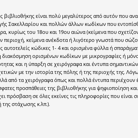
 βιβλιοθήκης είναι πολύ μεγαλύτερος από αυτόν που αναφ
ογής Σακελλαρίου και πολλών άλλων κωδίκων που εντοπίσ
ρα, κυρίως του 18ου και 19ου αιώνα (κείμενα που σχετίζον
ν περιοχή, κείμενα ανέκδοτα ή λιγότερο γνωστά που σώζον
υς αυτοτελείς κώδικες 1- 4 και ορισμένα φύλλα ή σπαράγμ
ι η διακόσμηση ορισμένων κωδίκων με μικρογραφίες ή μόν
ότητας και η ύπαρξη σε χειρόγραφα και έντυπα σημαντικ
ετικών με την ιστορία της πόλης ή της περιοχής της. Λόγ
λλά από τα χειρόγραφα όπως και πολλά έντυπα περιέχουν έ
όσφατες προσπάθειες της βιβλιοθήκης για ψηφιοποίηση κ
χει πρόσβαση σε όλες εκείνες τις πληροφορίες που είναι σ
 της στάχωσης κ.λπ.).