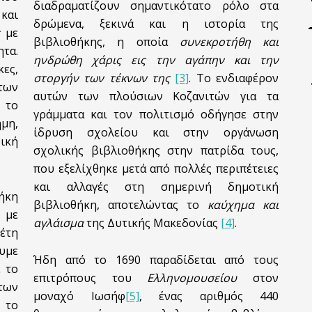
διαδραματίζουν σημαντικότατο ρόλο στα
 και
δρώμενα, ξεκινά και η ιστορία της
ς
με
βιβλιοθήκης, η οποία
συνεκροτήθη και
ητα.
ηνδρώθη χάρις εις την αγάπην και την
κες,
στοργήν των τέκνων της
[3]
. Το ενδιαφέρον
των
αυτών των πλούσιων Κοζανιτών για τα
 το
γράμματα και τον πολιτισμό οδήγησε στην
ήμη,
ίδρυση σχολείου και στην οργάνωση
ική
σχολικής βιβλιοθήκης στην πατρίδα τους,
που εξελίχθηκε μετά από πολλές περιπέτειες
και αλλαγές στη σημερινή δημοτική
ήκη
βιβλιοθήκη, αποτελώντας το
καύχημα και
 με
αγλάισμα
της Δυτικής Μακεδονίας
[4]
.
έτη
υμε
Ήδη από το 1690 παραδίδεται από τους
ε το
επιτρόπους του
Ελληνομουσείου
στον
 των
μοναχό Ιωσήφ
[5]
, ένας αριθμός 440
 το