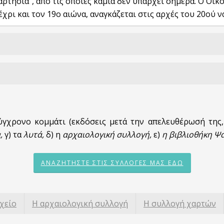
αρτησία”, από τις οποίες καμία δεν υπάρχει σήμερα. Ο Οίκ
χρι και τον 19ο αιώνα, αναγκάζεται στις αρχές του 20ού να
ύγχρονο κομμάτι (εκδόσεις μετά την απελευθέρωσή της, 
,
γ) τα
λυτά,
δ)
η
αρχαιολογική συλλογή,
ε)
η βιβλιοθήκη Ψ
ΑΝΑΖΗΤΉΣΤΕ ΣΤΙΣ ΣΥΛΛΟΓΈΣ ΜΑΣ ΕΔΏ
χείο
Η αρχαιολογική συλλογή
Η συλλογή χαρτών