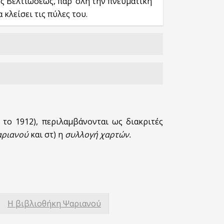
ος Βελτιώσεως, παρ’ όλη την πνευματική
 κλείσει τις πύλες του.
το 1912), περιλαμβάνονται ως διακριτές
αριανού
και στ) η
συλλογή χαρτών.
Η βιβλιοθήκη Ψαριανού