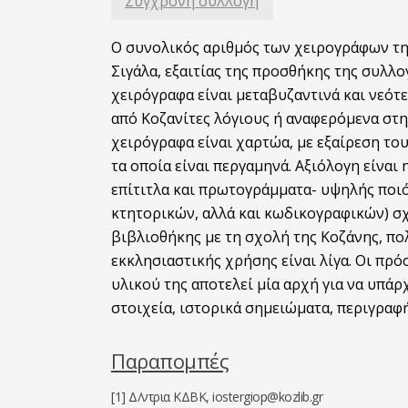
Σύγχρονη συλλογή
Ο συνολικός αριθμός των χειρογράφων της
Σιγάλα, εξαιτίας της προσθήκης της συλλ
χειρόγραφα είναι μεταβυζαντινά και νεότε
από Κοζανίτες λόγιους ή αναφερόμενα στη
χειρόγραφα είναι χαρτώα, με εξαίρεση το
τα οποία είναι περγαμηνά. Αξιόλογη είνα
επίτιτλα και πρωτογράμματα- υψηλής ποι
κτητορικών, αλλά και κωδικογραφικών) σχ
βιβλιοθήκης με τη σχολή της Κοζάνης, πο
εκκλησιαστικής χρήσης είναι λίγα. Οι πρ
υλικού της αποτελεί μία αρχή για να υπάρ
στοιχεία, ιστορικά σημειώματα, περιγραφή
Παραπομπές
[1] Δ/ντρια ΚΔΒΚ, iostergiop@kozlib.gr