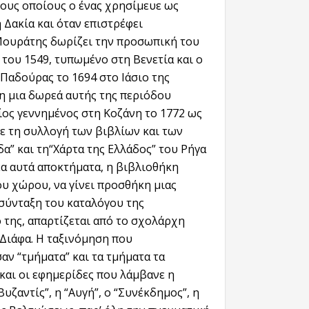
τους οποίους ο ένας χρησίμευε ως
 Δακία και όταν επιστρέφει
 Μουράτης δωρίζει την προσωπική του
του 1549, τυπωμένο στη Βενετία και ο
Παδούρας το 1694 στο Ιάσιο της
λη μια δωρεά αυτής της περιόδου
ίος γεννημένος στη Κοζάνη το 1772 ως
ε τη συλλογή των βιβλίων και των
α” και τη“Χάρτα της Ελλάδος” του Ρήγα
έα αυτά αποκτήματα, η βιβλιοθήκη
ου χώρου, να γίνει προσθήκη μιας
ασύνταξη του καταλόγου της
 της, απαρτίζεται από το σχολάρχη
 Διάφα. Η ταξινόμηση που
αν “τμήματα” και τα τμήματα τα
 και οι εφημερίδες που λάμβανε η
Βυζαντίς”, η “Αυγή”, ο “Συνέκδημος”, η