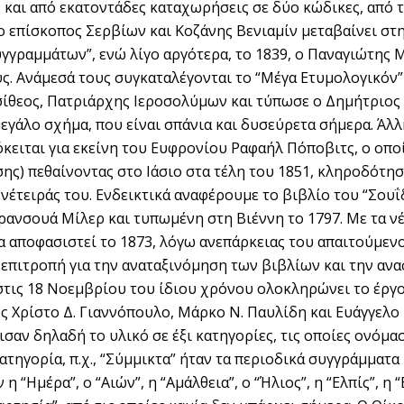
 και από εκατοντάδες καταχωρήσεις σε δύο κώδικες, από 
ο επίσκοπος Σερβίων και Κοζάνης Βενιαμίν μεταβαίνει στη
υγγραμμάτων”, ενώ λίγο αργότερα, το 1839, ο Παναγιώτης
ς. Ανάμεσά τους συγκαταλέγονται το “Μέγα Ετυμολογικόν” 
σίθεος, Πατριάρχης Ιεροσολύμων και τύπωσε ο Δημήτριος 
εγάλο σχήμα, που είναι σπάνια και δυσεύρετα σήμερα. Άλ
όκειται για εκείνη του Ευφρονίου Ραφαήλ Πόποβιτς, ο οπο
ς) πεθαίνοντας στο Ιάσιο στα τέλη του 1851, κληροδότησ
έτειράς του. Ενδεικτικά αναφέρουμε το βιβλίο του “Σουΐδ
ανσουά Μίλερ και τυπωμένη στη Βιέννη το 1797. Με τα ν
α αποφασιστεί το 1873, λόγω ανεπάρκειας του απαιτούμεν
α επιτροπή για την αναταξινόμηση των βιβλίων και την αν
 στις 18 Νοεμβρίου του ίδιου χρόνου ολοκληρώνει το έργο
ς Χρίστο Δ. Γιαννόπουλο, Μάρκο Ν. Παυλίδη και Ευάγγελο
σαν δηλαδή το υλικό σε έξι κατηγορίες, τις οποίες ονόμασ
τηγορία, π.χ., “Σύμμικτα” ήταν τα περιοδικά συγγράμματα
 “Ημέρα”, ο “Αιών”, η “Αμάλθεια”, ο “Ήλιος”, η “Ελπίς”, η “