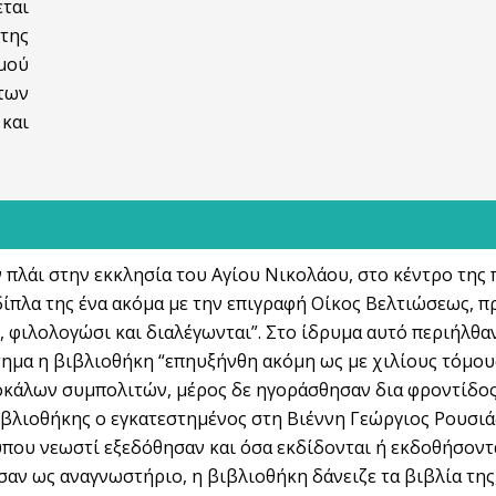
ται
 της
μού
των
 και
 πλάι στην εκκλησία του Αγίου Νικολάου, στο κέντρο της
δίπλα της ένα ακόμα με την επιγραφή Οίκος Βελτιώσεως, π
, φιλολογώσι και διαλέγωνται”. Στο ίδρυμα αυτό περιήλθα
τημα η βιβλιοθήκη “επηυξήνθη ακόμη ως με χιλίους τόμου
κάλων συμπολιτών, μέρος δε ηγοράσθησαν δια φροντίδος
βλιοθήκης ο εγκατεστημένος στη Βιέννη Γεώργιος Ρουσιάδ
ύπου νεωστί εξεδόθησαν και όσα εκδίδονται ή εκδοθήσοντα
αν ως αναγνωστήριο, η βιβλιοθήκη δάνειζε τα βιβλία της,