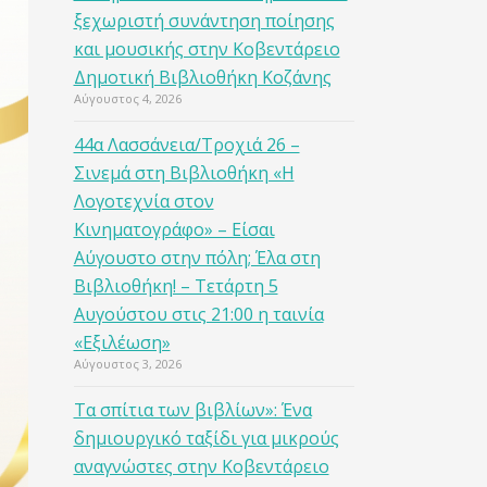
ξεχωριστή συνάντηση ποίησης
και μουσικής στην Κοβεντάρειο
Δημοτική Βιβλιοθήκη Κοζάνης
Αύγουστος 4, 2026
44α Λασσάνεια/Τροχιά 26 –
Σινεμά στη Βιβλιοθήκη «Η
Λογοτεχνία στον
Κινηματογράφο» – Είσαι
Αύγουστο στην πόλη; Έλα στη
Βιβλιοθήκη! – Τετάρτη 5
Αυγούστου στις 21:00 η ταινία
«Εξιλέωση»
Αύγουστος 3, 2026
Τα σπίτια των βιβλίων»: Ένα
δημιουργικό ταξίδι για μικρούς
αναγνώστες στην Κοβεντάρειο