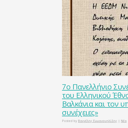
7ο Πανελλήνιο Συν
του Ελληνικού Έθνο
Βαλκάνια και τον υ
συνέχειες»
Posted by
Βαγγέλης Εμμανουηλίδης
|
Νέα