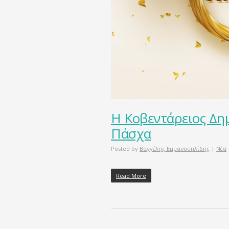
Η Κοβεντάρειος Δημ
Πάσχα
Posted by
Βαγγέλης Εμμανουηλίδης
|
Νέα
Read More