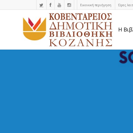
Εικονική περιήγηση
Ώρες λει
Η Βιβ