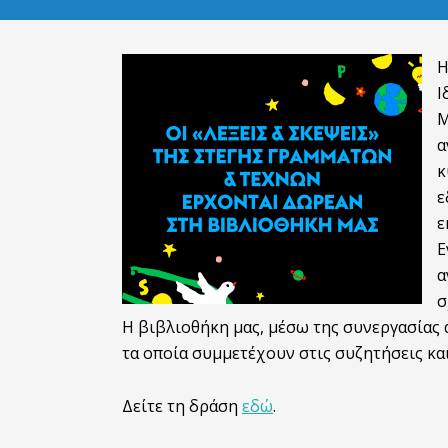
Η
Ι
Μ
α
κ
ε
ε
Ε
α
σ
Η βιβλιοθήκη μας, μέσω της συνεργασίας 
τα οποία συμμετέχουν στις συζητήσεις και
Δείτε τη δράση
εδώ
.