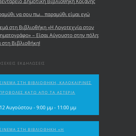
βεντάρειο Δημοτική Βιβλιοθήκη Κοζάνης
αμύθι να σου πω… παραμύθι είμαι εγώ
εμά στη Βιβλιοθήκη «Η Λογοτεχνία στον
ηματογράφο» – Είσαι Αύγουστο στην πόλη;
 στη Βιβλιοθήκη!
ΟΣΕΧΕΊΣ ΕΚΔΗΛΏΣΕΙΣ
ΣΙΝΕΜΆ ΣΤΗ ΒΙΒΛΙΟΘΉΚΗ, ΚΑΛΟΚΑΙΡΙΝΈΣ
ΠΡΟΒΟΛΈΣ ΚΆΤΩ ΑΠΌ ΤΑ ΑΣΤΈΡΙΑ
12 Αυγούστου - 9:00 μμ
-
11:00 μμ
ΣΙΝΕΜΆ ΣΤΗ ΒΙΒΛΙΟΘΉΚΗ «Η