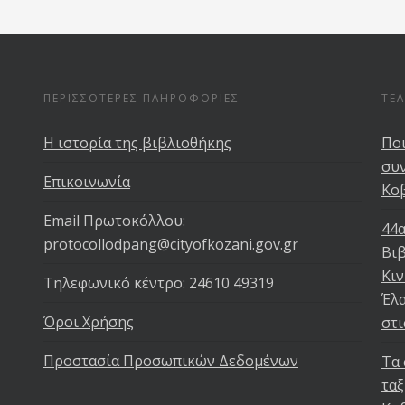
ΠΕΡΙΣΣΟΤΕΡΕΣ ΠΛΗΡΟΦΟΡΙΕΣ
ΤΕ
Η ιστορία της βιβλιοθήκης
Ποι
συν
Επικοινωνία
Κο
Email Πρωτοκόλλου:
44α
protocollodpang@cityofkozani.gov.gr
Βιβ
Κιν
Τηλεφωνικό κέντρο: 24610 49319
Έλα
Όροι Χρήσης
στι
Προστασία Προσωπικών Δεδομένων
Τα 
ταξ