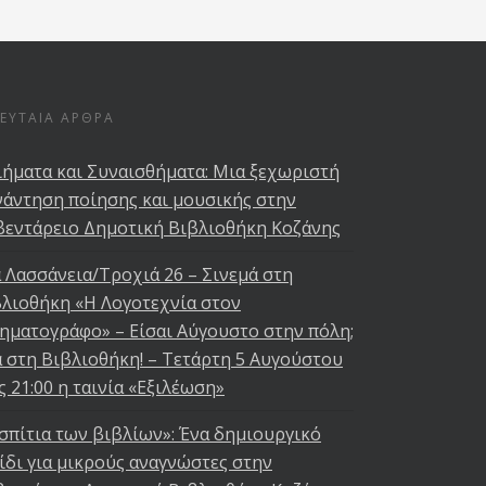
ΛΕΥΤΑΊΑ ΆΡΘΡΑ
ήματα και Συναισθήματα: Μια ξεχωριστή
άντηση ποίησης και μουσικής στην
βεντάρειο Δημοτική Βιβλιοθήκη Κοζάνης
 Λασσάνεια/Τροχιά 26 – Σινεμά στη
λιοθήκη «Η Λογοτεχνία στον
ηματογράφο» – Είσαι Αύγουστο στην πόλη;
 στη Βιβλιοθήκη! – Τετάρτη 5 Αυγούστου
ς 21:00 η ταινία «Εξιλέωση»
σπίτια των βιβλίων»: Ένα δημιουργικό
ίδι για μικρούς αναγνώστες στην