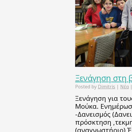
Ξενάγηση στη 
Posted by
Dimitris
|
Νέα
Ξενάγηση για του
Μούκα. Ενημέρωση
-Δανεισμός (Δανε
πρόσκτηση ,τεκμ
(αναγνωστήριο) 