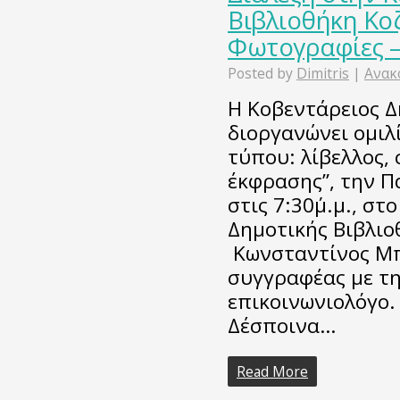
Βιβλιοθήκη Κοζ
Φωτογραφίες –
Posted by
Dimitris
|
Ανακ
Η Κοβεντάρειος Δ
διοργανώνει ομιλί
τύπου: λίβελλος,
έκφρασης”, την Π
στις 7:30΄μ.μ., σ
Δημοτικής Βιβλιο
Κωνσταντίνος Μπ
συγγραφέας με τ
επικοινωνιολόγο.
Δέσποινα…
Read More