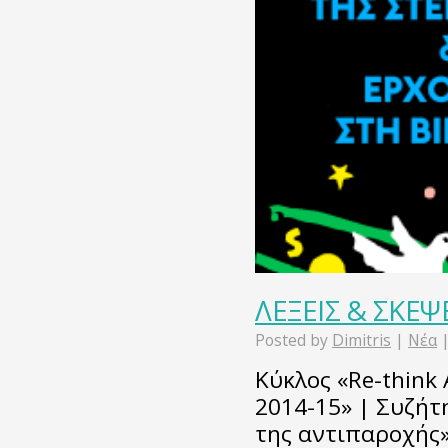
ΛΕΞΕΙΣ & ΣΚΕΨΕ
Posted by
Dimitris
|
Νέα
Κύκλος «Re-think 
2014-15» | Συζήτ
της αντιπαροχής»