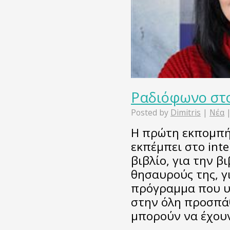
Ραδιόφωνο στο
Posted by
Dimitris
|
Νέα
Η πρώτη εκπομπή 
εκπέμπει στο inte
βιβλίο, για την β
θησαυρούς της, γι
πρόγραμμα που υλ
στην όλη προσπάθ
μπορούν να έχου