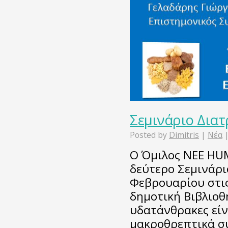
Σεμινάριο Δια
Posted by
Dimitris
|
Νέα
Ο Όμιλος ΝΕΕ HU
δεύτερο Σεμινάρι
Φεβρουαρίου στις
δημοτική Βιβλιοθ
υδατάνθρακες είν
μακροθρεπτικά συ