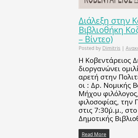
Διάλεξη στην 
Βιβλιοθήκη Κο
– Βίντεο)
Posted by
Dimitris
|
Ανακ
Η Κοβεντάρειος Δ
διοργανώνει ομιλί
αρετή στην Πολιτ
οι : Δρ. Νομικής 
Μήχου φιλόλογος,
φιλοσοφίας, την 
στις 7:30΄μ.μ., σ
Δημοτικής Βιβλιο
Read More