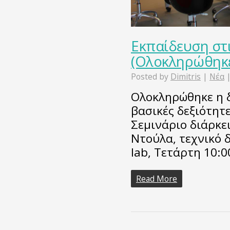
Εκπαίδευση στι
(Ολοκληρώθηκ
Posted by
Dimitris
|
Νέα
Ολοκληρώθηκε η 
βασικές δεξιότητε
Σεμινάριο διάρκε
Ντούλα, τεχνικό 
lab, Τετάρτη 10:00΄
Read More