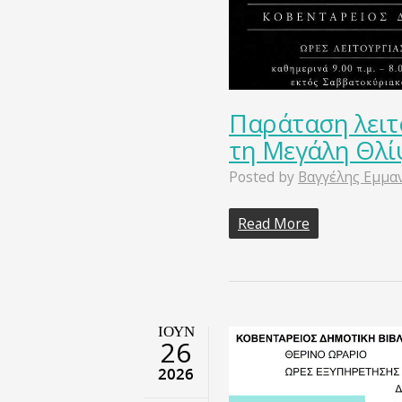
Παράταση λειτ
τη Μεγάλη Θλί
Posted by
Βαγγέλης Εμμα
Read More
ΙΟΎΝ
26
2026