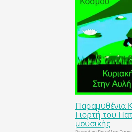
Παραμυθένια Κ
Γιορτή του Πατ
μουσικής