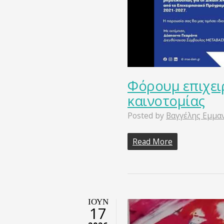
Φόρουμ επιχει
καινοτομίας
Posted by
Βαγγέλης Εμμα
Read More
ΙΟΎΝ
17