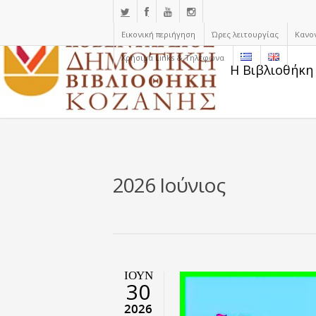
Εικονική περιήγηση
Ώρες λειτουργίας
Κανο
Χρήσιμα Links & Τηλέφωνα
Η Βιβλιοθήκη
2026 Ιούνιος
ΙΟΎΝ
30
2026