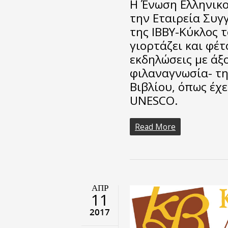
Η Ένωση Ελληνικο
την Εταιρεία Συγ
της ΙΒΒΥ-Κύκλος τ
γιορτάζει και φέτ
εκδηλώσεις με άξο
φιλαναγνωσία- τη
Βιβλίου, όπως έχ
UNESCO.
Read More
ΑΠΡ
11
2017