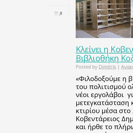
0
Κλείνει η Κοβε
Βιβλιοθήκη Κο
Posted by
Dimitris
|
Ανακ
«Φιλοδοξούμε η β
του πολιτισμού ο
νέοι εργολάβοι γ
μετεγκατάσταση 
κτιρίου μέσα στο
Κοβεντάρειος Δημ
και ήρθε το πλήρ