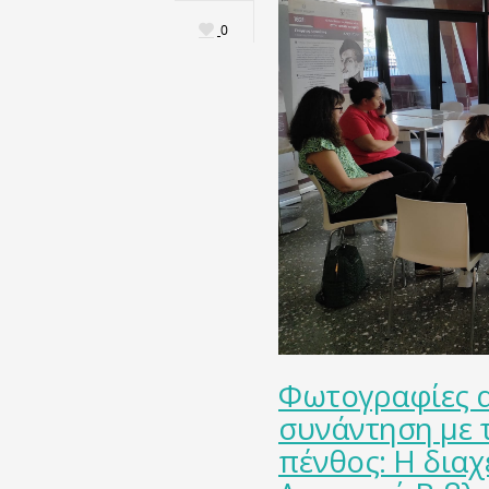
0
Φωτογραφίες α
συνάντηση με τ
πένθος: Η διαχ