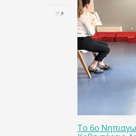
0
Το 6ο Νηπιαγω