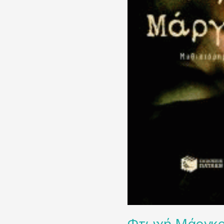
Φτωχή Μάργκ