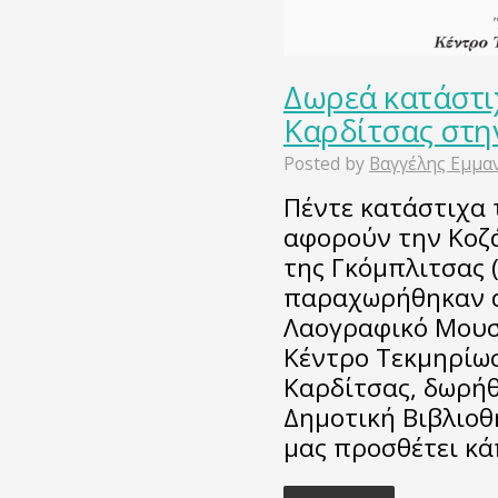
Δωρεά κατάστι
Καρδίτσας στη
Posted by
Βαγγέλης Εμμα
Πέντε κατάστιχα 
αφορούν την Κοζά
της Γκόμπλιτσας 
παραχωρήθηκαν απ
Λαογραφικό Μουσε
Κέντρο Τεκμηρίω
Καρδίτσας, δωρή
Δημοτική Βιβλιοθ
μας προσθέτει κ