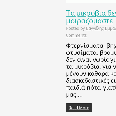
Τα μικρόβια δεν
μοιραζόμαστε
Posted by
Βαγγέλης Εμμα
Comments
Φτερνίσματα, βήχ
φτυσίματα, βρομι
δεν είναι νωρίς γ
τα μικρόβια, για 
μένουν καθαρά κα
διασκεδαστικές ει
παιδιά πότε, γιατ
μας….
Read More