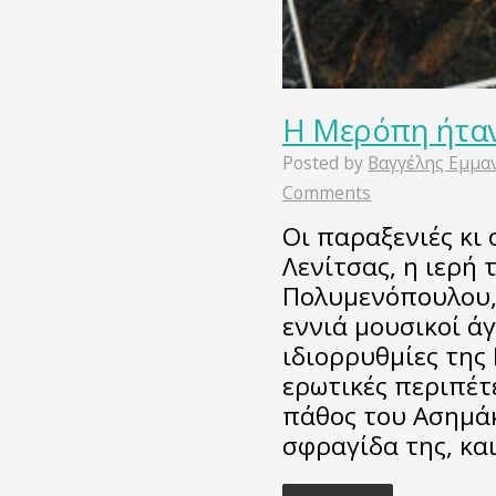
Η Μερόπη ήτα
Posted by
Βαγγέλης Εμμα
Comments
Οι παραξενιές κι 
Λενίτσας, η ιερή
Πολυμενόπουλου, 
εννιά μουσικοί ά
ιδιορρυθμίες της 
ερωτικές περιπέτ
πάθος του Ασημάκ
σφραγίδα της, κα