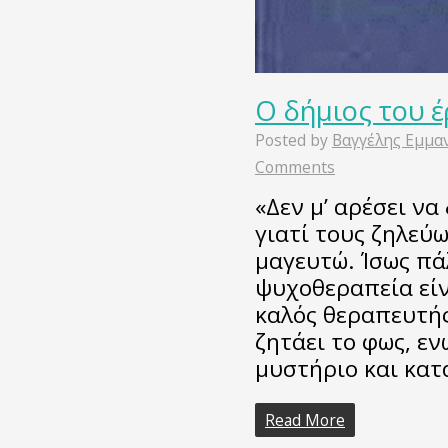
Ο δήμιος του 
Posted by
Βαγγέλης Εμμα
Comments
«Δεν μ’ αρέσει ν
γιατί τους ζηλεύω
μαγευτώ. Ίσως πάλ
ψυχοθεραπεία είν
καλός θεραπευτής
ζητάει το φως, ε
μυστήριο και κα
Read More