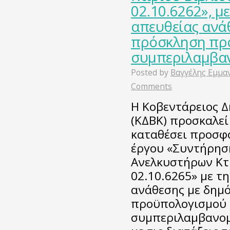
02.10.6262», με
απευθείας ανά
πρόσκληση προ
συμπεριλαμβα
Posted by
Βαγγέλης Εμμα
Comments
Η Κοβεντάρειος Δ
(ΚΔΒΚ) προσκαλεί
καταθέσει προσφ
έργου «Συντήρησ
Ανελκυστήρων Κτι
02.10.6265» με τ
ανάθεσης με δημ
προϋπολογισμού 
συμπεριλαμβανομ