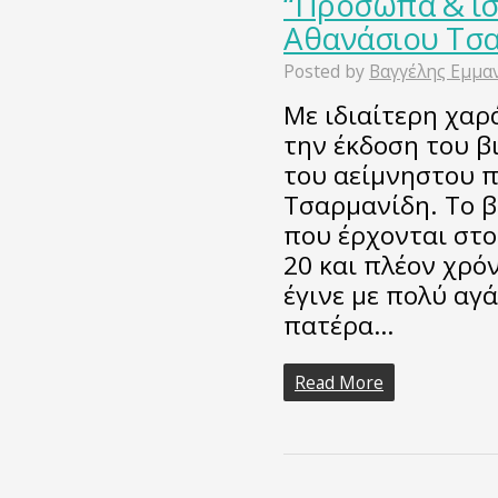
“Πρόσωπα & ισ
Αθανάσιου Τσ
Posted by
Βαγγέλης Εμμα
Με ιδιαίτερη χαρ
την έκδοση του β
του αείμνηστου 
Τσαρμανίδη. Το β
που έρχονται στο
20 και πλέον χρό
έγινε με πολύ αγά
πατέρα…
Read More