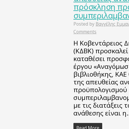
πρόσκληση προ
συμπεριλαμβα
Posted by
Βαγγέλης Εμμα
Comments
Η Κοβεντάρειος Δ
(ΚΔΒΚ) προσκαλεί
καταθέσει προσφ
έργου «Αναγόμωσ
βιβλιοθήκης, ΚΑΕ 
της απευθείας αν
προϋπολογισμού 
συμπεριλαμβανομ
με τις διατάξεις 
ανάθεσης είναι η
Read More