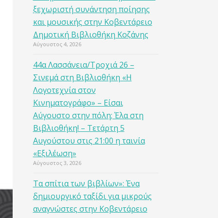
ξεχωριστή συνάντηση ποίησης
και μουσικής στην Κοβεντάρειο
Δημοτική Βιβλιοθήκη Κοζάνης
Αύγουστος 4, 2026
44α Λασσάνεια/Τροχιά 26 –
Σινεμά στη Βιβλιοθήκη «Η
Λογοτεχνία στον
Κινηματογράφο» – Είσαι
Αύγουστο στην πόλη; Έλα στη
Βιβλιοθήκη! – Τετάρτη 5
Αυγούστου στις 21:00 η ταινία
«Εξιλέωση»
Αύγουστος 3, 2026
Τα σπίτια των βιβλίων»: Ένα
δημιουργικό ταξίδι για μικρούς
αναγνώστες στην Κοβεντάρειο