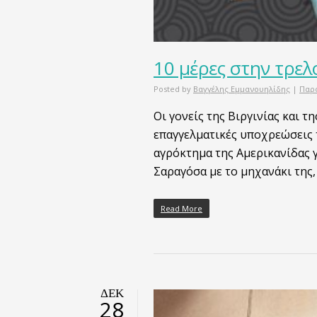
10 μέρες στην τρελ
Posted by
Βαγγέλης Εμμανουηλίδης
|
Παρ
Οι γονείς της Βιργινίας και τ
επαγγελματικές υποχρεώσεις τ
αγρόκτημα της Αμερικανίδας γ
Σαραγόσα με το μηχανάκι της,
Read More
ΔΕΚ
28