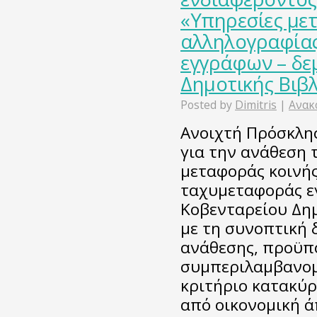
«Υπηρεσίες με
αλληλογραφίας
εγγράφων – δε
Δημοτικής Βιβ
Posted by
Dimitris
|
Ανακ
Ανοιχτή Πρόσκλη
για την ανάθεση 
μεταφοράς κοινής
ταχυμεταφοράς ε
Κοβενταρείου Δημ
με τη συνοπτική 
ανάθεσης, προϋπο
συμπεριλαμβανομ
κριτήριο κατακύ
από οικονομική 