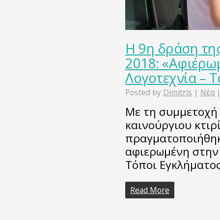
Η 9η δράση τη
2018: «Αφιέρω
Λογοτεχνία – Τ
Posted by
Dimitris
|
Νέα
Με τη συμμετοχή 
καινούργιου κτιρ
πραγματοποιήθηκ
αφιερωμένη στην
Τόποι Εγκλήματος
Read More