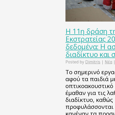
Η 11η δράση τ
Εκστρατείας 2
δεδομένα: Η α
διαδίκτυο και 
Posted by
Dimitris
|
Νέα
Το σημερινό εργα
αφού τα παιδιά μ
οπτικοακουστικό
έμαθαν για τις λ
διαδίκτυο, καθώς
προφυλάσσονται κ
κανέναν τα προσω