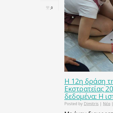
0
Η 12η δράση τ
Εκστρατείας 20
δεδομένα: Η ισ
Posted by
Dimitris
|
Νέα