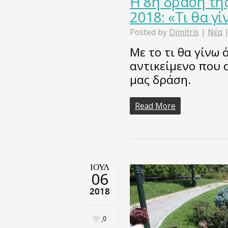
Η 8η δράση τη
2018: «Τι θα γ
Posted by
Dimitris
|
Νέα
Με το τι θα γίνω
αντικείμενο που
μας δράση.
Read More
ΙΟΎΛ
06
2018
0