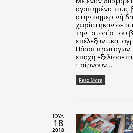
Με έναν διαφορετ
αγαπημένα τους β
στην σημερινή δρ
χωρίστηκαν σε ομ
την ιστορία του 
επέλεξαν…καταγρ
Πόσοι πρωταγωνιστ
εποχή εξελίσσετα
παίρνουν…
Read More
ΙΟΎΛ
18
2018