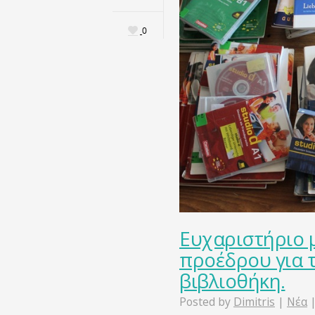
0
Ευχαριστήριο 
προέδρου για 
βιβλιοθήκη.
Posted by
Dimitris
|
Νέα