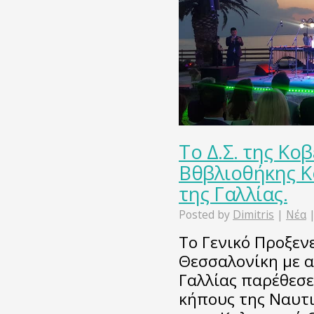
Το Δ.Σ. της Κο
Βθβλιοθήκης Κ
της Γαλλίας.
Posted by
Dimitris
|
Νέα
Το Γενικό Προξενε
Θεσσαλονίκη με α
Γαλλίας παρέθεσ
κήπους της Ναυτι