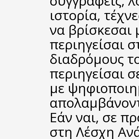
συγγραφείς, λ
ιστορία, τέχνε
να βρίσκεσαι 
περιηγείσαι σ
διαδρόμους τ
περιηγείσαι σ
με ψηφιοποιη
απολαμβάνοντ
Εάν ναι, σε π
στη Λέσχη Αν