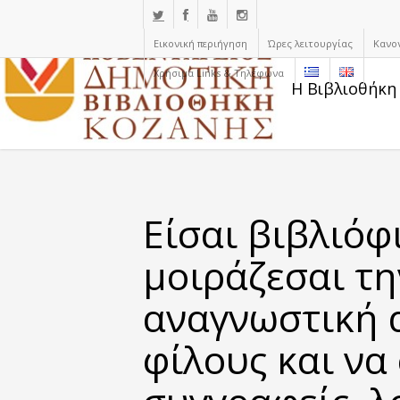
Εικονική περιήγηση
Ώρες λειτουργίας
Κανο
Χρήσιμα Links & Τηλέφωνα
Η Βιβλιοθήκη
Είσαι βιβλιόφ
μοιράζεσαι τη
αναγνωστική 
φίλους και να