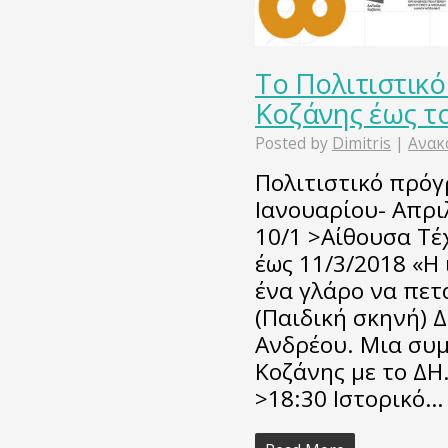
Το Πολιτιστικ
Κοζάνης έως το
Posted by
Dimitris
|
Ανακ
Πολιτιστικό πρό
Ιανουαρίου- Απρ
10/1 >Αίθουσα Τέ
έως 11/3/2018 «Η 
ένα γλάρο να πετ
(Παιδική σκηνή) 
Ανδρέου. Μια συ
Κοζάνης με το ΔΗ
>18:30 Ιστορικό…