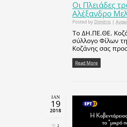
Οι Πλειάδες τρ
Αλέξανδρο Μελ
Posted by
Dimitris
|
Ανακ
Το ΔΗ.ΠΕ.ΘΕ. Κοζ
σύλλογο Φίλων τη
Κοζάνης σας προ
Read More
ΙΑΝ
19
2018
2