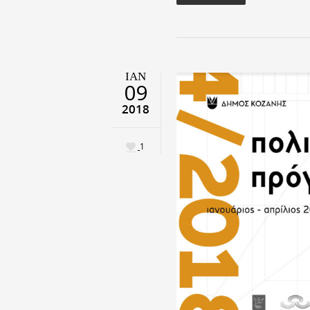
ΙΑΝ
09
2018
1