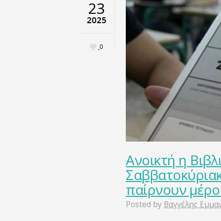
23
2025
0
Ανοικτή η Βιβλ
Σαββατοκύριακ
παίρνουν μέρος
Posted by
Βαγγέλης Εμμα