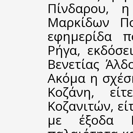
Πίνδαρου, η
Μαρκίδων Πο
εφημερίδα π
Ρήγα, εκδόσε
Βενετίας Άλδο
Ακόμα η σχέσ
Κοζάνη, είτ
Κοζανιτών, εί
με έξοδα Κ