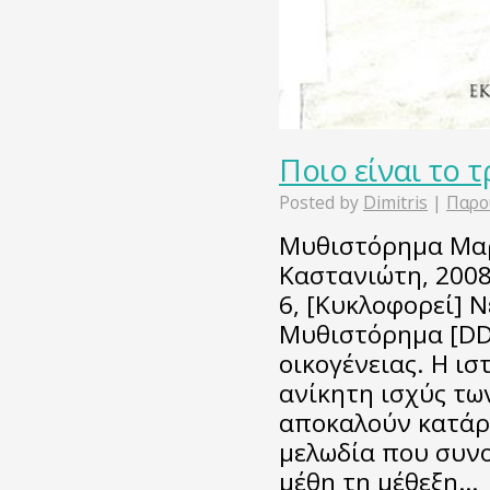
Ποιο είναι το 
Posted by
Dimitris
|
Παρο
Μυθιστόρημα Μαρ
Καστανιώτη, 2008
6, [Κυκλοφορεί] 
Μυθιστόρημα [DDC
οικογένειας. Η ι
ανίκητη ισχύς τω
αποκαλούν κατάρα
μελωδία που συν
μέθη τη μέθεξη…