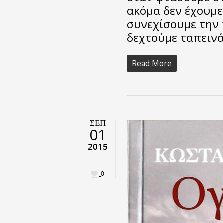
ακόµα δεν έχουµε
συνεχίσουµε την 
δεχτούµε ταπειν
Read More
ΣΕΠ
01
2015
0