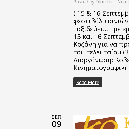
Posted by
Dimitris
|
Νέα
( 15 & 16 Σεπτεμ
φεστιβάλ ταινιών
ταξιδεύει… με «μ
15 και 16 Σεπτεμ
Κοζάνη για να πρ
του τελευταίου (
Διοργάνωση: Κοβε
Κινηματογραφική
Read More
ΣΕΠ
09