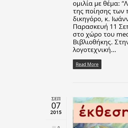
ομιλία με θέμα: “
της ποίησης των 
δικηγόρο, κ. Ιωά
Παρασκευή 11 Σεπτ
στο χώρο του med
Βιβλιοθήκης. Στη
λογοτεχνική…
Read More
ΣΕΠ
07
2015
0