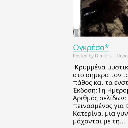
Ογκρέσα*
Posted by
Dimitris
|
Παρο
Κρυμμένα μυστικ
στο σήμερα τον ισ
πάθος και τα ένσ
Έκδοση:1η Ημερομ
Αριθμός σελίδων:
πεινασμένος για 
Κατερίνα, μια γυ
μάχονται με τη…