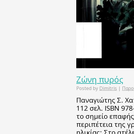
Ζώνη πυρός
Posted by
Dimitris
|
Παρο
Παναγιώτης Σ. Χα
112 σελ. ISBN 97
το σημείο επαφής
περιπέτεια της γ
ηλικίας; Στο ατέλ