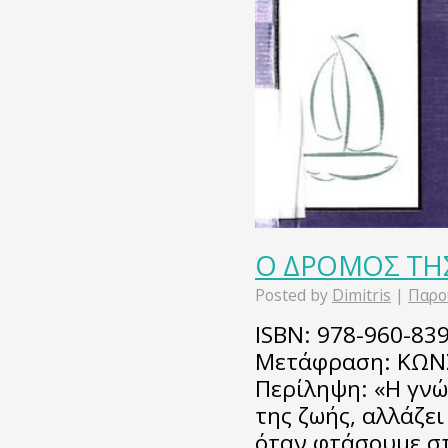
Ο ΔΡΟΜΟΣ ΤΗ
Posted by
Dimitris
|
Παρο
ISBN: 978-960-839
Μετάφραση: ΚΩΝ
Περίληψη: «Η γνώ
της ζωής, αλλάζει
όταν φτάσουµε στ