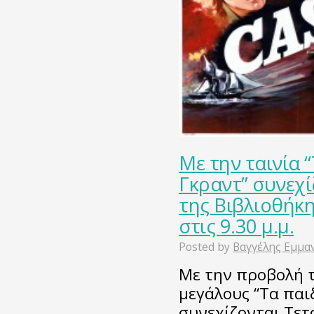
Με την ταινία 
Γκραντ” συνεχί
της Βιβλιοθήκη
στις 9.30 μ.μ.
Posted by
Βαγγέλης Εμμα
Με την προβολή τ
μεγάλους “Τα παι
συνεχίζονται Τετ