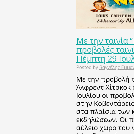
Με την ταινία “
προβολές ταινι
Πέμπτη 29 Ιουλί
Posted by
Βαγγέλης Εμμα
Με την προβολή τ
Άλφρεντ Χίτσκοκ 
Ιουλίου οι προβο
στην Κοβεντάρειο
στα πλαίσια των 
εκδηλώσεων. Οι π
αύλειο χώρο του ν