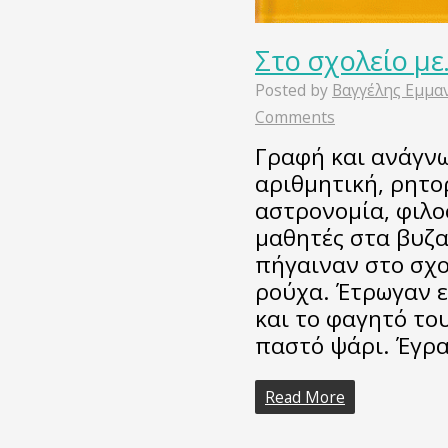
Στο σχολείο με
Posted by
Βαγγέλης Εμμα
Comments
Γραφή και ανάγνω
αριθμητική, ρητο
αστρονομία, φιλο
μαθητές στα βυζα
πήγαιναν στο σχο
ρούχα. Έτρωγαν εκ
και το φαγητό το
παστό ψάρι. Έγρ
Read More