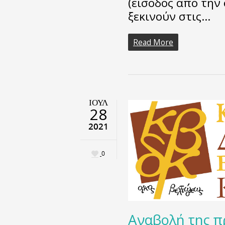
(είσοδος από την
ξεκινούν στις…
Read More
ΙΟΎΛ
28
2021
0
Αναβολή της π