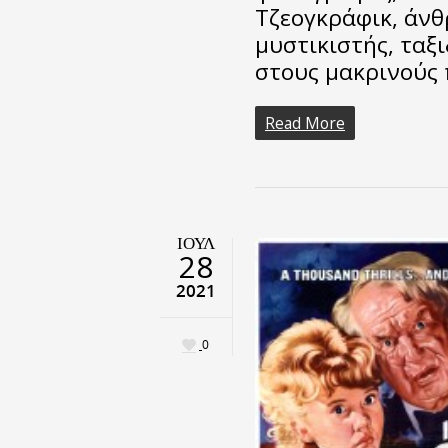
Τζεογκράφικ, άν
μυστικιστής, ταξι
στους μακρινούς 
Read More
ΙΟΎΛ
28
2021
0