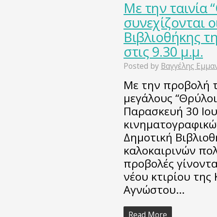
Με την ταινία 
συνεχίζονται ο
Βιβλιοθήκης τ
στις 9.30 μ.μ.
Posted by
Βαγγέλης Εμμα
Με την προβολή τ
μεγάλους “Θρύλοι
Παρασκευή 30 Ιου
κινηματογραφικώ
Δημοτική Βιβλιοθ
καλοκαιρινών πολ
προβολές γίνοντα
νέου κτιρίου της 
Αγνώστου…
Read More