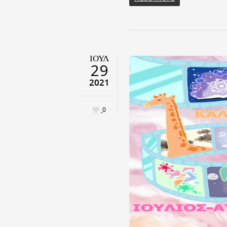
ΙΟΎΛ
29
2021
0