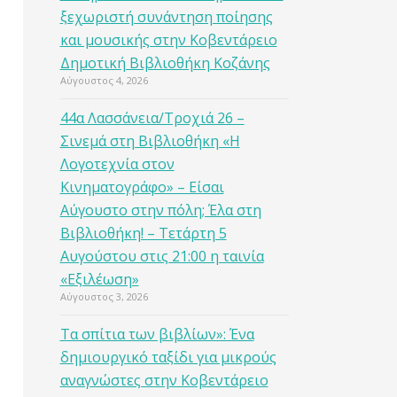
ξεχωριστή συνάντηση ποίησης
και μουσικής στην Κοβεντάρειο
Δημοτική Βιβλιοθήκη Κοζάνης
Αύγουστος 4, 2026
44α Λασσάνεια/Τροχιά 26 –
Σινεμά στη Βιβλιοθήκη «Η
Λογοτεχνία στον
Κινηματογράφο» – Είσαι
Αύγουστο στην πόλη; Έλα στη
Βιβλιοθήκη! – Τετάρτη 5
Αυγούστου στις 21:00 η ταινία
«Εξιλέωση»
Αύγουστος 3, 2026
Τα σπίτια των βιβλίων»: Ένα
δημιουργικό ταξίδι για μικρούς
αναγνώστες στην Κοβεντάρειο