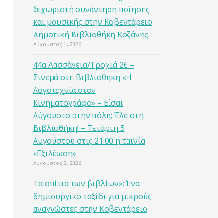
ξεχωριστή συνάντηση ποίησης
και μουσικής στην Κοβεντάρειο
Δημοτική Βιβλιοθήκη Κοζάνης
Αύγουστος 4, 2026
44α Λασσάνεια/Τροχιά 26 –
Σινεμά στη Βιβλιοθήκη «Η
Λογοτεχνία στον
Κινηματογράφο» – Είσαι
Αύγουστο στην πόλη; Έλα στη
Βιβλιοθήκη! – Τετάρτη 5
Αυγούστου στις 21:00 η ταινία
«Εξιλέωση»
Αύγουστος 3, 2026
Τα σπίτια των βιβλίων»: Ένα
δημιουργικό ταξίδι για μικρούς
αναγνώστες στην Κοβεντάρειο