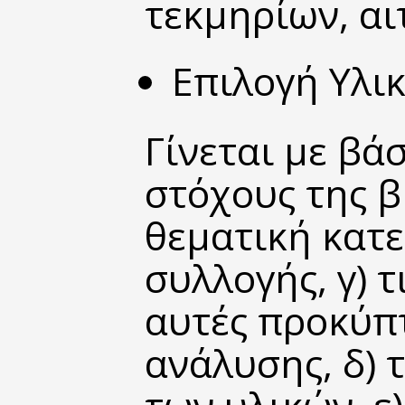
τεκμηρίων, αι
Επιλογή
Υλι
Γίνεται με βάσ
στόχους της β
θεματική κατ
συλλογής, γ) τ
αυτές προκύπτ
ανάλυσης, δ) 