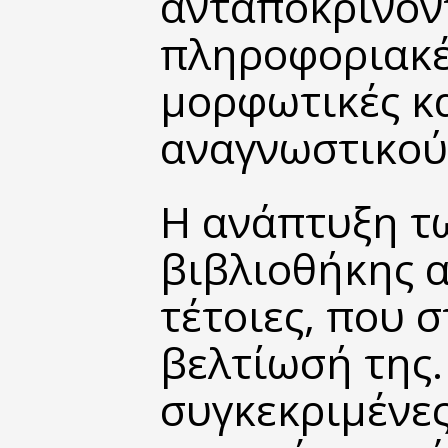
ανταποκρί­νον
πληροφοριακές
μορφωτικές κ
αναγνωστικού
Η ανάπτυξη τ
βιβλιοθήκης α
τέτοιες, που 
βελτίωσή της.
συγκεκριμένες