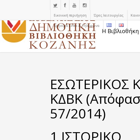
Εικονική περιήγηση
Ώρες λειτουργίας
Κανο
Χρήσιμα Links & Τηλέφωνα
Η Βιβλιοθήκη
E
ΣΩΤΕΡΙΚΟΣ 
ΚΔΒΚ
(Απόφασ
57/2014)
1.ΙΣΤΟΡΙΚΟ