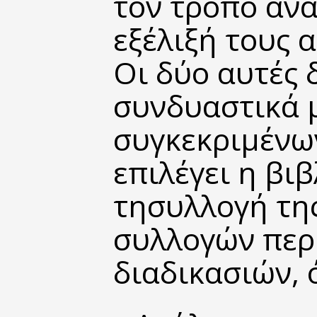
τον
τρόπο
ανά
εξέλιξή τους 
Οι δύο αυτές 
συνδυαστι­κά 
συγκεκριμένω
επιλέγει η βι
τησυλ­λογή τη
συλλογών περ
διαδικασιών, 