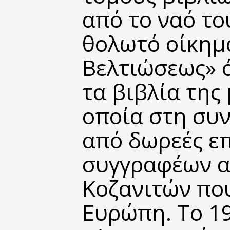
από το ναό το
θολωτό οίκημ
Βελτιώσεως» 
τα βιβλία της
οποία στη συν
από δωρεές ε
συγγραφέων α
Κοζανιτών πο
Ευρώπη. Το 19