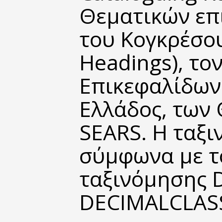
Θεματικών επ
του Κογκρέσου
Headings), το
Επικεφαλίδων 
Ελλάδος, των
SEARS. Η ταξι
σύμφωνα µε τ
ταξινόμησης 
DECIMALCLASS