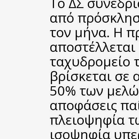
Το ΔΣ συνεδρ
από πρόσκλησ
τον μήνα. Η π
αποστέλλεται 
ταχυδρομείο τρ
βρίσκεται σε 
50% των μελών
αποφάσεις πα
πλειοψηφία τ
ισοψηφία υπε