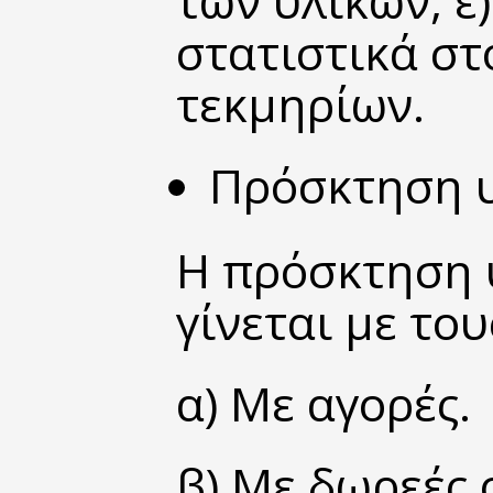
των υλικών, ε
στατιστικά στ
τεκμηρίων.
Πρόσκτηση
υ
Η πρόσκτηση 
γίνεται με του
α) Με αγορές.
β) Με δωρεές,