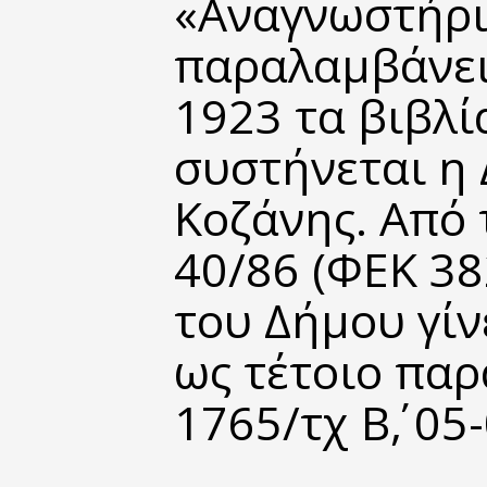
«Αναγνωστήρι
παραλαμβάνει 
1923 τα βιβλί
συστήνεται η
Κοζάνης. Από 
40/86 (ΦΕΚ 38
του Δήμου γίν
ως τέτοιο παρ
1765/τχ Β΄, 05