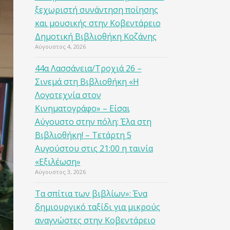
ξεχωριστή συνάντηση ποίησης
και μουσικής στην Κοβεντάρειο
Δημοτική Βιβλιοθήκη Κοζάνης
Αύγουστος 4, 2026
44α Λασσάνεια/Τροχιά 26 –
Σινεμά στη Βιβλιοθήκη «Η
Λογοτεχνία στον
Κινηματογράφο» – Είσαι
Αύγουστο στην πόλη; Έλα στη
Βιβλιοθήκη! – Τετάρτη 5
Αυγούστου στις 21:00 η ταινία
«Εξιλέωση»
Αύγουστος 3, 2026
Τα σπίτια των βιβλίων»: Ένα
δημιουργικό ταξίδι για μικρούς
αναγνώστες στην Κοβεντάρειο