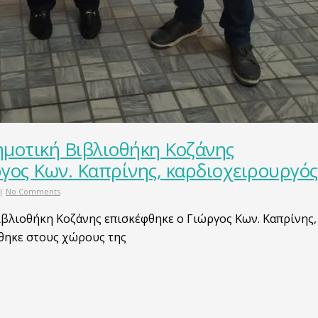
ημοτική Βιβλιοθήκη Κοζάνης
γος Κων. Καπρίνης, καρδιοχειρουργός
|
No Comments
βλιοθήκη Κοζάνης επισκέφθηκε o Γιώργος Κων. Καπρίνης,
θηκε στους χώρους της