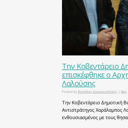
Την Κοβεντάρειο Δ
επισκέφθηκε ο Αρχ
Λαλούσης
Posted by
Βαγγέλης Εμμανουηλίδης
|
Νέα
Την Κοβεντάρειο Δημοτική Β
Αντιστράτηγος Χαράλαμπος Λ
ενθουσιασμένος με τους θησα