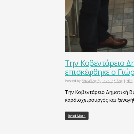
Την Κοβεντάρειο Δ
επισκέφθηκε o Γιώρ
Posted by
Βαγγέλης Εμμανουηλίδης
|
Νέα
Την Κοβεντάρειο Δημοτική Βι
καρδιοχειρουργός και ξεναγή
Read More