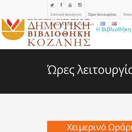
Εικονική περιήγηση
Ώρες λειτουργίας
Κανο
Χρήσιμα Links & Τηλέφωνα
Η Βιβλιοθήκη
Ώρες λειτουργί
Χειμερινό Ωράρ