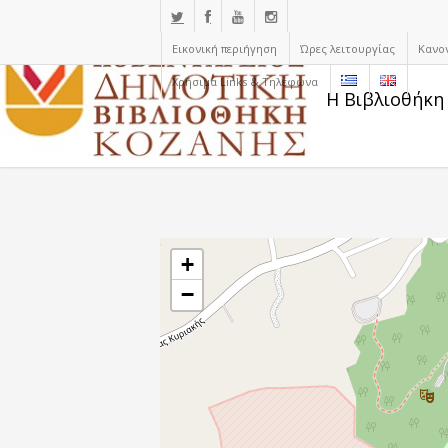
Εικονική περιήγηση
Ώρες λειτουργίας
Κανο
Χρήσιμα Links & Τηλέφωνα
Η Βιβλιοθήκη
+
−