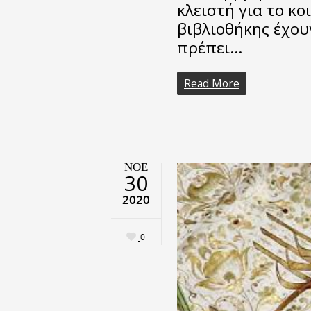
κλειστή για το κο
βιβλιοθήκης έχου
πρέπει…
Read More
ΝΟΈ
30
2020
0