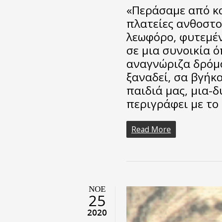
«Περάσαμε από κ
πλατείες ανθοστο
λεωφόρο, φυτεμέν
σε μια συνοικία 
αναγνώριζα δρόμο
ξαναδεί, σα βγήκα
παιδιά μας, μια-δ
περιγράφει με το
Read More
ΝΟΈ
25
2020