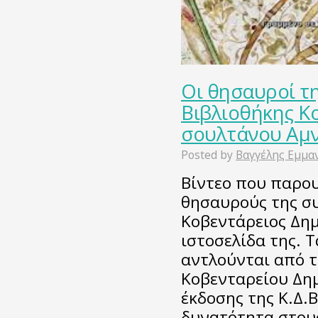
Οι θησαυροί τ
Βιβλιοθήκης Κ
σουλτάνου Αμν
Posted by
Βαγγέλης Εμμα
Βίντεο που παρου
θησαυρούς της συ
Κοβεντάρειος Δημ
ιστοσελίδα της. 
αντλούνται από τ
Κοβενταρείου Δημ
έκδοσης της Κ.Δ.Β
δυνατότητα στους