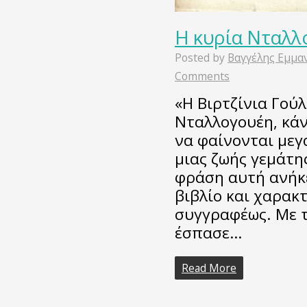
Η κυρία Νταλλ
Posted by
Βαγγέλης Εμμα
Comments
«Η Βιρτζίνια Γούλ
Νταλλογουέη, κάν
να φαίνονται μεγ
μιας ζωής γεμάτ
φράση αυτή ανήκ
βιβλίο και χαρακτ
συγγραφέως. Με 
έσπασε…
Read More