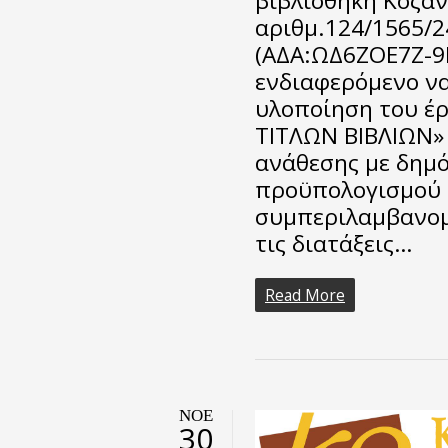
βιβλιοθήκη Κοζάν
αριθμ.124/1565/
(ΑΔΑ:ΩΔ6ΖΟΕ7Ζ-9
ενδιαφερόμενο να
υλοποίηση του έ
ΤΙΤΛΩΝ ΒΙΒΛΙΩΝ» 
ανάθεσης με δημ
προϋπολογισμού 2
συμπεριλαμβανομ
τις διατάξεις…
Read More
ΝΟΈ
30