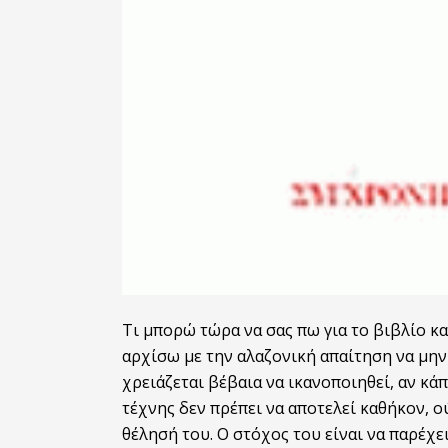
Τι μπορώ τώρα να σας πω για
το
βιβλίο κα
αρχίσω με την αλαζονική απαίτηση να μη
χρειάζεται βέβαια να ικανοποιηθεί, αν κά
τέχνης δεν πρέπει να αποτελεί καθήκον, ο
θέλησή
το
υ. Ο στόχος
το
υ είναι να παρέχε