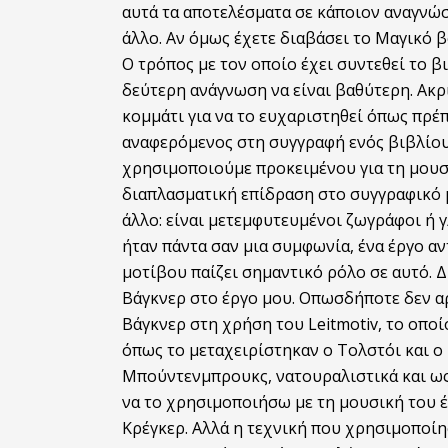
αυτά τα αποτελέσματα σε κάποιον αναγνώσ
άλλο. Αν όμως έχετε διαβάσει
το
Μαγικό β
Ο τρόπος με
το
ν οποίο έχει συντεθεί
το
βι
δεύτερη ανάγνωση να είναι βαθύτερη. Ακρ
κομμάτι για να
το
ευχαριστηθεί όπως πρέπε
αναφερόμενος στη συγγραφή ενός βιβλίο
χρησιμοποιούμε προκειμένου για τη μουσι
διαπλασματική επίδραση σ
το
συγγραφικό μ
άλλο: είναι μετεμφυτευμένοι ζωγράφοι ή γ
ήταν πάντα σαν μια συμφωνία, ένα έργο αν
μοτίβου παίζει σημαντικό ρόλο σε αυτό. 
Βάγκνερ σ
το
έργο μου. Οπωσδήποτε δεν α
Βάγκνερ στη χρήση
το
υ Leitmotiv,
το
οποίο
όπως
το
μεταχειρίστηκαν ο
Το
λστόι και ο
Μπούντενμπρουκς, να
το
υραλιστικά και ω
να
το
χρησιμοποιήσω με τη μουσική
το
υ 
Κρέγκερ. Αλλά η τεχνική που χρησιμοποίη