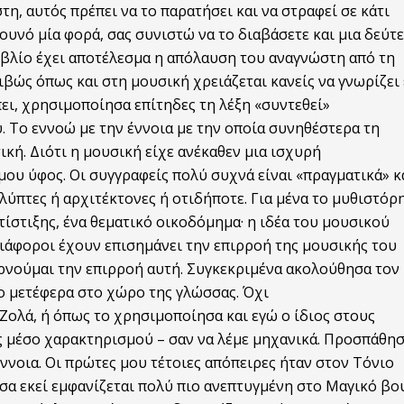
τη, αυτός πρέπει να
το
παρατήσει και να στραφεί σε κάτι
ουνό μία φορά, σας συνιστώ να
το
διαβάσετε και μια δεύτε
βλίο έχει αποτέλεσμα η απόλαυση
το
υ αναγνώστη από τη
ιβώς όπως και στη μουσική χρειάζεται κανείς να γνωρίζει
ι, χρησιμοποίησα επίτηδες τη λέξη «συντεθεί»
υ.
Το
εννοώ με την έννοια με την οποία συνηθέστερα τη
κή. Διότι η μουσική είχε ανέκαθεν μια ισχυρή
ου ύφος. Οι συγγραφείς πολύ συχνά είναι «πραγματικά» κ
λύπτες ή αρχιτέκ
το
νες ή οτιδήποτε. Για μένα
το
μυθιστόρ
τίστιξης, ένα θεματικό οικοδόμημα· η ιδέα
το
υ μουσικού
Διάφοροι έχουν επισημάνει την επιρροή της μουσικής
το
υ
ρνούμαι την επιρροή αυτή. Συγκεκριμένα ακολούθησα
το
ν
 μετέφερα σ
το
χώρο της γλώσσας. Όχι
 Ζολά, ή όπως
το
χρησιμοποίησα και εγώ ο ίδιος σ
το
υς
ς μέσο χαρακτηρισμού – σαν να λέμε μηχανικά. Προσπάθη
έννοια. Οι πρώτες μου τέ
το
ιες απόπειρες ήταν σ
το
ν Τόνιο
σα εκεί εμφανίζεται πολύ πιο ανεπτυγμένη σ
το
Μαγικό βο