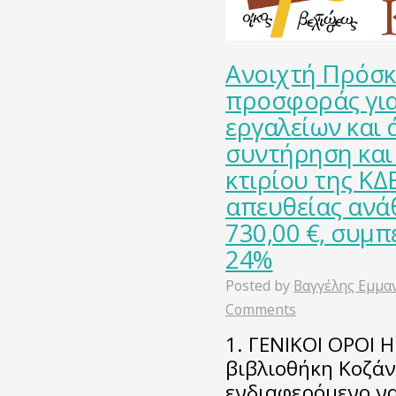
Ανοιχτή Πρόσ
προσφοράς για
εργαλείων και 
συντήρηση και
κτιρίου της ΚΔ
απευθείας ανά
730,00 €, συμ
24%
Posted by
Βαγγέλης Εμμα
Comments
1. ΓΕΝΙΚΟΙ ΟΡΟΙ 
βιβλιοθήκη Κοζάν
ενδιαφερόμενο να