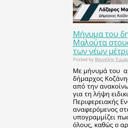
Μήνυμα του δ
Μαλούτα στους
των νέων μέτρ
Posted by
Βαγγέλης Εμμα
Με μήνυμά του α
δήμαρχος Κοζάνη
από την ανακοίνω
για τη λήψη ειδι
Περιφερειακής Εν
αναφερόμενος στα
υπογραμμίζει πω
όλους, καθώς ο α