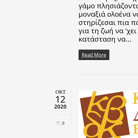
γάμο πλησιάζοντα
μοναξιά ολοένα ν
στηρίζεσαι πια π
για τη ζωή να ‘χει
κατάσταση να…
Read More
ΟΚΤ
12
2020
0