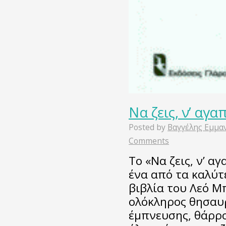
Να ζεις, ν’ αγα
Posted by
Βαγγέλης Εμμα
Comments
Το «Να ζεις, ν’ αγ
ένα από τα καλύτ
βιβλία του Λεό Μ
ολόκληρος θησαυρ
έμπνευσης, θάρρο