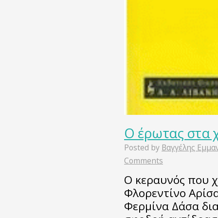
Ο έρωτας στα 
Posted by
Βαγγέλης Εμμα
Comments
Ο κεραυνός που χ
Φλορεντίνο Αρίσα
Φερμίνα Δάσα δι