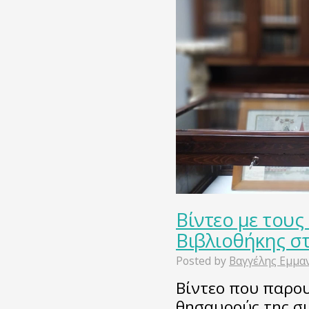
Βίντεο με του
Βιβλιοθήκης στ
Posted by
Βαγγέλης Εμμα
Βίντεο που παρου
θησαυρούς της συ