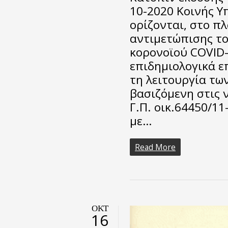
10-2020 Κοινής Υ
ορίζονται, στο π
αντιμετώπισης το
κορονοϊού COVID-
επιδημιολογικά ε
τη λειτουργία τω
βασιζόμενη στις ν
Γ.Π. οικ.64450/1
με…
Read More
ΟΚΤ
16