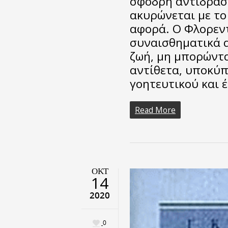
σφοδρή αντίδραση
ακυρώνεται με το
αφορά. Ο Φλορεντ
συναισθηματικά α
ζωή, μη μπορώντα
αντίθετα, υποκύπ
γοητευτικού και 
Read More
ΟΚΤ
14
2020
0