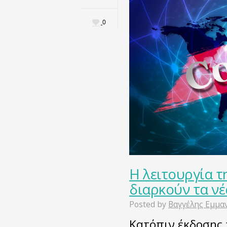
0
Η λειτουργία τ
διαρκούν τα νέ
Posted by
Βαγγέλης Εμμα
Κατόπιν έκδοσης τ