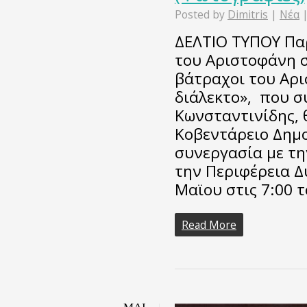
Posted by
Dimitris
|
Νέα
ΔΕΛΤΙΟ ΤΥΠΟΥ Πα
του Αριστοφάνη σ
βάτραχοι του Αρ
διάλεκτο», που 
Κωνσταντινίδης, 
Κοβεντάρειο Δημο
συνεργασία με τη
την Περιφέρεια Δ
Μαϊου στις 7:00 
Read More
ΜΑΙ