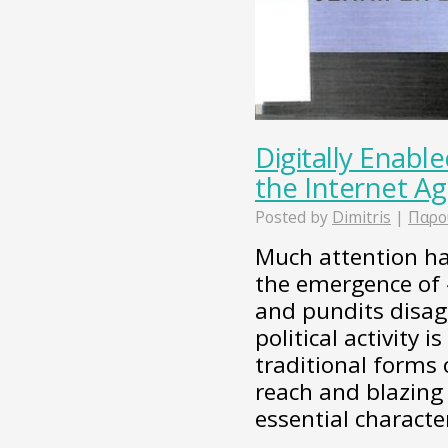
Digitally Enabl
the Internet A
Posted by
Dimitris
|
Παρο
Much attention ha
the emergence of «
and pundits disag
political activity 
traditional forms 
reach and blazing 
essential charact