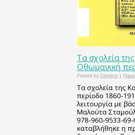
Τα σχολεία της
Οθωμανική περ
Posted by
Dimitris
|
Παρο
Τα σχολεία της Κ
περίοδο 1860-191
λειτουργία με βάσ
Μαλούτα Σταμούλη
978-960-9533-69-
καταβλήθηκε η π