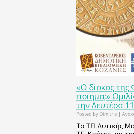
«O δίσκος της 
ποίημα;» Ομιλ
την Δευτέρα 11
Posted by
Dimitris
|
Ανακ
Το TEI Δυτικής Μ
ΤΕΙ Κρήτης και τ