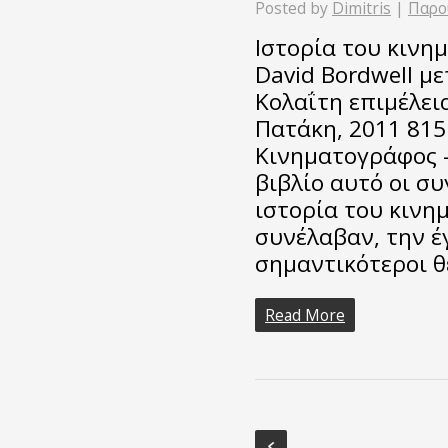
Posted by
Dimitris
|
Παρο
Ιστορία του κινη
David Bordwell μ
Κολαΐτη επιμέλει
Πατάκη, 2011 815
Κινηματογράφος –
βιβλίο αυτό οι σ
ιστορία του κιν
συνέλαβαν, την έ
σημαντικότεροι θ
Read More