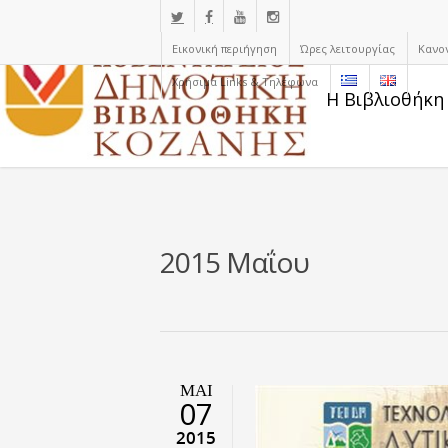
Εικονική περιήγηση
Ώρες λειτουργίας
Κανο
Χρήσιμα Links & Τηλέφωνα
Η Βιβλιοθήκη
2015 Μαΐου
ΜΑΙ
07
2015