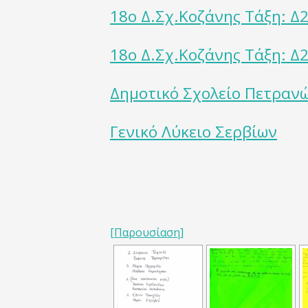
18ο Δ.Σχ.Κοζάνης Τάξη: Δ2 
18ο Δ.Σχ.Κοζάνης Τάξη: Δ2 
Δημοτικό Σχολείο Πετραν
Γενικό Λύκειο Σερβίων
[Παρουσίαση]