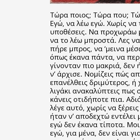
Τώρα ποιος; Τώρα που; Τώ
Εγώ, να λέω εγώ. Χωρίς να
υποθέσεις. Να προχωράω 
να το λέω μπροστά. Λες να 
πήρε μπρος, να ‘μεινα μέσ
όπως έκανα πάντα, να περ
γίνονταν πιο μακριά, δεν 
ν’ άρχισε. Νομίζεις πώς α
επανέλθεις δριμύτερος, ή 
λιγάκι ανακαλύπτεις πως 
κάνεις οτιδήποτε πια. Αδι
λέγε αυτό, χωρίς να ξέρει
ήταν ν’ αποδεχτώ εντέλει 
εγώ δεν έκανα τίποτα. Μοι
εγώ, για μένα, δεν είναι γι