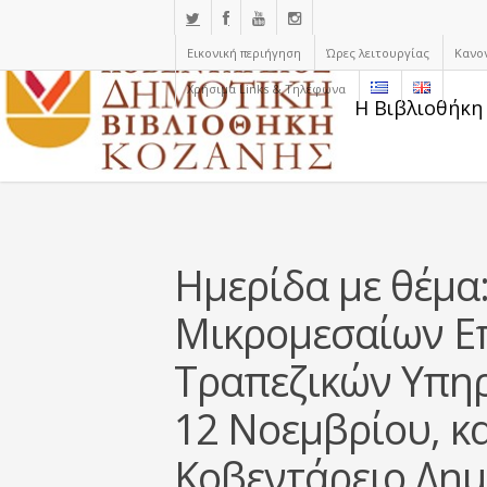
Εικονική περιήγηση
Ώρες λειτουργίας
Κανο
Χρήσιμα Links & Τηλέφωνα
Η Βιβλιοθήκη
Ημερίδα με θέμα
Μικρομεσαίων Ε
Τραπεζικών Υπηρ
12 Νοεμβρίου, κα
Κοβεντάρειο Δημ