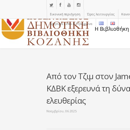
Εικονική περιήγηση
Ώρες λειτουργίας
Κανο
Χρήσιμα Links & Τηλέφωνα
Η Βιβλιοθήκη
Από τον Τζιμ στον Jam
ΚΔΒΚ εξερευνά τη δύνα
ελευθερίας
Νοεμβρίου, 06 2025