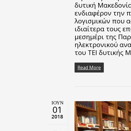
δυτική Μακεδονί
ενδιαφέρον την 
λογισμικών που α
ιδιαίτερα τους ε
μεσημέρι της Παρ
ηλεκτρονικού αν
του ΤΕΙ δυτικής 
Read More
ΙΟΎΝ
01
2018