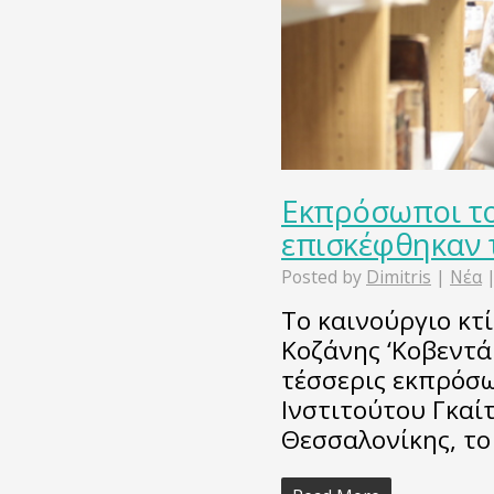
Εκπρόσωποι το
επισκέφθηκαν 
Posted by
Dimitris
|
Νέα
Το καινούργιο κτ
Κοζάνης ‘Κοβεντά
τέσσερις εκπρόσω
Ινστιτούτου Γκαίτ
Θεσσαλονίκης, το