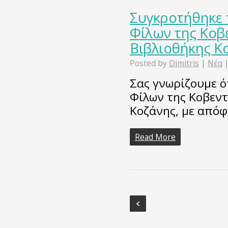
Συγκροτήθηκε τ
Φίλων της Κοβ
Βιβλιοθήκης Κ
Posted by
Dimitris
|
Νέα
Σας γνωρίζουμε ότ
Φίλων της Κοβεντ
Κοζάνης, με απόφ
Read More