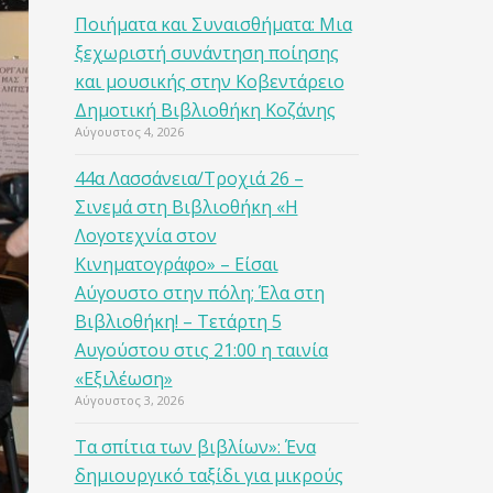
Ποιήματα και Συναισθήματα: Μια
ξεχωριστή συνάντηση ποίησης
και μουσικής στην Κοβεντάρειο
Δημοτική Βιβλιοθήκη Κοζάνης
Αύγουστος 4, 2026
44α Λασσάνεια/Τροχιά 26 –
Σινεμά στη Βιβλιοθήκη «Η
Λογοτεχνία στον
Κινηματογράφο» – Είσαι
Αύγουστο στην πόλη; Έλα στη
Βιβλιοθήκη! – Τετάρτη 5
Αυγούστου στις 21:00 η ταινία
«Εξιλέωση»
Αύγουστος 3, 2026
Τα σπίτια των βιβλίων»: Ένα
δημιουργικό ταξίδι για μικρούς