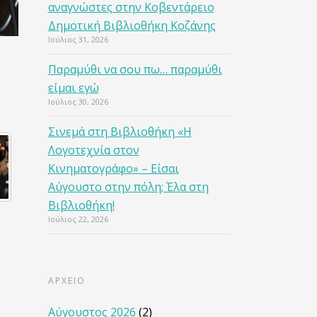
αναγνώστες στην Κοβεντάρειο
Δημοτική Βιβλιοθήκη Κοζάνης
Ιούλιος 31, 2026
Παραμύθι να σου πω… παραμύθι
είμαι εγώ
Ιούλιος 30, 2026
Σινεμά στη Βιβλιοθήκη «Η
Λογοτεχνία στον
Κινηματογράφο» – Είσαι
Αύγουστο στην πόλη; Έλα στη
Βιβλιοθήκη!
Ιούλιος 22, 2026
ΑΡΧΕΙΟ
Αύγουστος 2026
(2)