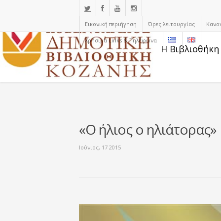
Εικονική περιήγηση
Ώρες λειτουργίας
Κανο
Χρήσιμα Links & Τηλέφωνα
Η Βιβλιοθήκη
«Ο ήλιος ο ηλιάτορας»
Ιούνιος, 17 2015