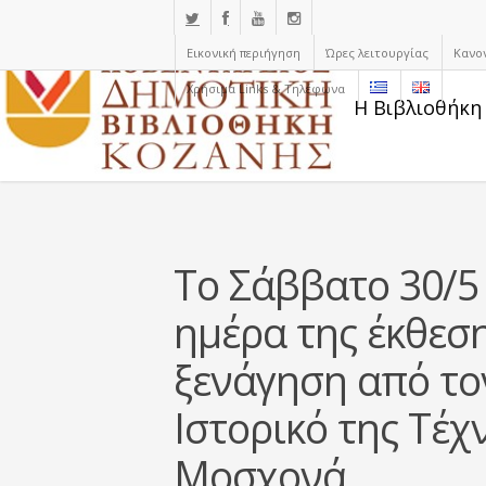
Εικονική περιήγηση
Ώρες λειτουργίας
Κανο
Χρήσιμα Links & Τηλέφωνα
Η Βιβλιοθήκη
Το Σάββατο 30/5 
ημέρα της έκθεση
ξενάγηση από το
Ιστορικό της Τέχ
Μοσχονά