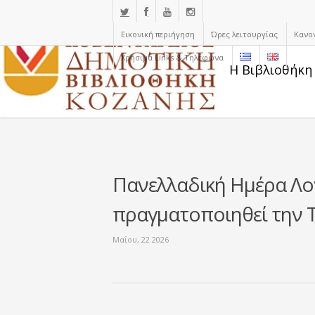
Εικονική περιήγηση
Ώρες λειτουργίας
Κανο
Χρήσιμα Links & Τηλέφωνα
Η Βιβλιοθήκη
Πανελλαδική Ημέρα Λο
πραγματοποιηθεί την 
Μαΐου, 22 2026