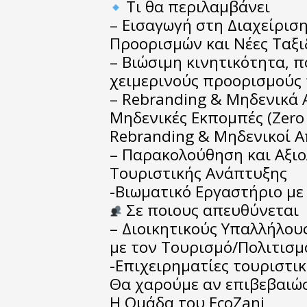
Τι θα περιλαμβάνει
– Εισαγωγή στη Διαχείρισ
Προορισμών και Νέες Ταξι
– Βιώσιμη κινητικότητα, π
χειμερινούς προορισμούς
– Rebranding & Μηδενικά 
Μηδενικές Εκπομπές (Zero 
Rebranding & Μηδενικοί Απ
– Παρακολούθηση και Αξι
Τουριστικής Ανάπτυξης
-Βιωματικό Εργαστήριο με
Σε ποιους απευθύνεται
– Διοικητικούς Υπαλλήλου
με τον Τουρισμό/Πολιτισμ
-Επιχειρηματίες τουριστι
Θα χαρούμε αν επιβεβαιώ
Η Ομάδα του EcoZani