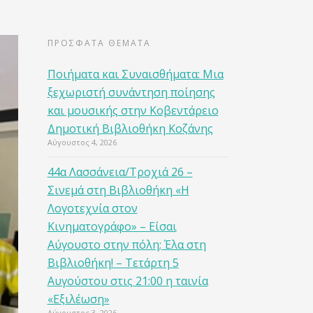
ΠΡΟΣΦΑΤΑ ΘΕΜΑΤΑ
Ποιήματα και Συναισθήματα: Μια
ξεχωριστή συνάντηση ποίησης
και μουσικής στην Κοβεντάρειο
Δημοτική Βιβλιοθήκη Κοζάνης
Αύγουστος 4, 2026
44α Λασσάνεια/Τροχιά 26 –
Σινεμά στη Βιβλιοθήκη «Η
Λογοτεχνία στον
Κινηματογράφο» – Είσαι
Αύγουστο στην πόλη; Έλα στη
Βιβλιοθήκη! – Τετάρτη 5
Αυγούστου στις 21:00 η ταινία
«Εξιλέωση»
Αύγουστος 3, 2026