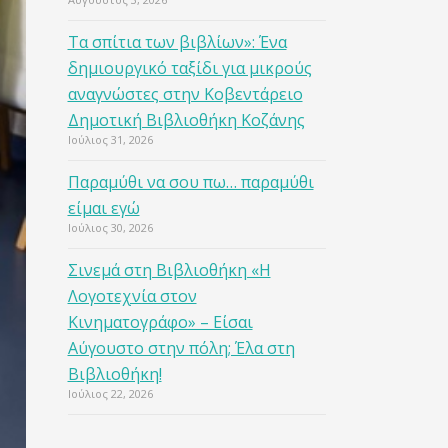
Τα σπίτια των βιβλίων»: Ένα
δημιουργικό ταξίδι για μικρούς
αναγνώστες στην Κοβεντάρειο
Δημοτική Βιβλιοθήκη Κοζάνης
Ιούλιος 31, 2026
Παραμύθι να σου πω… παραμύθι
είμαι εγώ
Ιούλιος 30, 2026
Σινεμά στη Βιβλιοθήκη «Η
Λογοτεχνία στον
Κινηματογράφο» – Είσαι
Αύγουστο στην πόλη; Έλα στη
Βιβλιοθήκη!
Ιούλιος 22, 2026