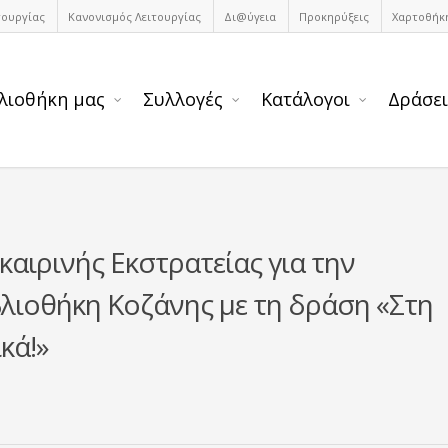
τουργίας
Κανονισμός Λειτουργίας
Δι@ύγεια
Προκηρύξεις
Χαρτοθήκ
λιοθήκη μας
Συλλογές
Κατάλογοι
Δράσει
καιρινής Εκστρατείας για την
λιοθήκη Κοζάνης με τη δράση «Στη
κά!»