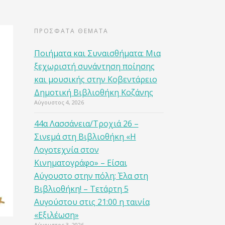
ΠΡΟΣΦΑΤΑ ΘΕΜΑΤΑ
Ποιήματα και Συναισθήματα: Μια
ξεχωριστή συνάντηση ποίησης
και μουσικής στην Κοβεντάρειο
Δημοτική Βιβλιοθήκη Κοζάνης
Αύγουστος 4, 2026
44α Λασσάνεια/Τροχιά 26 –
Σινεμά στη Βιβλιοθήκη «Η
Λογοτεχνία στον
Κινηματογράφο» – Είσαι
Αύγουστο στην πόλη; Έλα στη
Βιβλιοθήκη! – Τετάρτη 5
Αυγούστου στις 21:00 η ταινία
«Εξιλέωση»
Αύγουστος 3, 2026