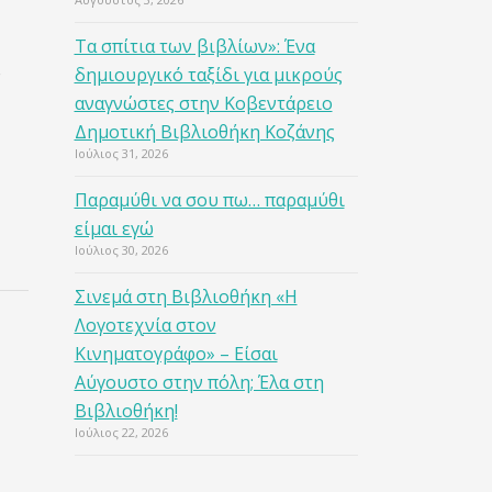
Τα σπίτια των βιβλίων»: Ένα
δημιουργικό ταξίδι για μικρούς
ν
αναγνώστες στην Κοβεντάρειο
Δημοτική Βιβλιοθήκη Κοζάνης
Ιούλιος 31, 2026
Παραμύθι να σου πω… παραμύθι
είμαι εγώ
Ιούλιος 30, 2026
Σινεμά στη Βιβλιοθήκη «Η
Λογοτεχνία στον
Κινηματογράφο» – Είσαι
Αύγουστο στην πόλη; Έλα στη
Βιβλιοθήκη!
Ιούλιος 22, 2026