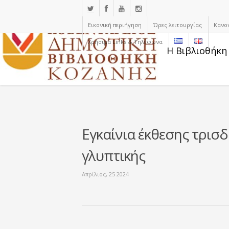
Εικονική περιήγηση
Ώρες λειτουργίας
Κανο
Χρήσιμα Links & Τηλέφωνα
Η Βιβλιοθήκη
Εγκαίνια έκθεσης τρισ
γλυπτικής
Απρίλιος, 25 2024