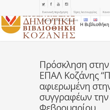
Εικονική περιήγηση
Ώρες λειτουργίας
Κανο
Χρήσιμα Links & Τηλέφωνα
Η Βιβλιοθήκη
Πρόσκληση στην
ΕΠΑΛ Κοζάνης “Π
αφιερωμένη στη
συγγραφέων την
Φεβρουαρίου