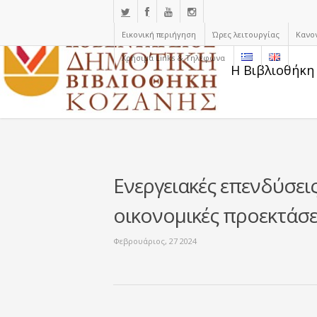
Εικονική περιήγηση
Ώρες λειτουργίας
Κανο
Χρήσιμα Links & Τηλέφωνα
Η Βιβλιοθήκη
Ενεργειακές επενδύσεις
οικονομικές προεκτάσει
Φεβρουάριος, 27 2024