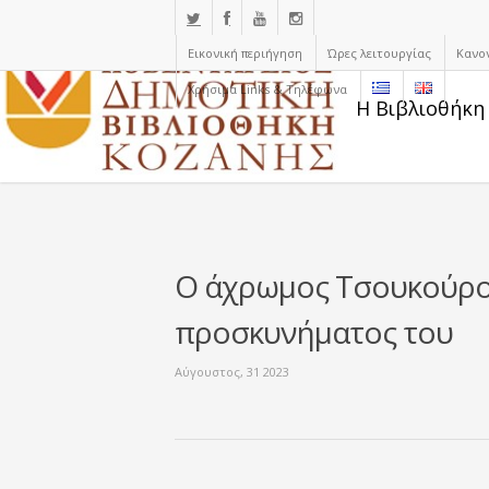
Εικονική περιήγηση
Ώρες λειτουργίας
Κανο
Χρήσιμα Links & Τηλέφωνα
Η Βιβλιοθήκη
Ο άχρωμος Τσουκούρου
προσκυνήματος του
Αύγουστος, 31 2023