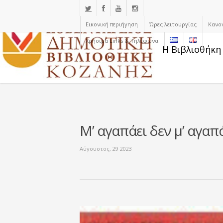
Εικονική περιήγηση
Ώρες λειτουργίας
Κανο
Χρήσιμα Links & Τηλέφωνα
Η Βιβλιοθήκη
Μ’ αγαπάει δεν μ’ αγαπ
Αύγουστος, 29 2023