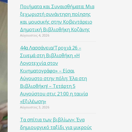
Ποιήματα και Συναισθήματα: Μια
ξεχωριστή συνάντηση ποίησης
και μουσικής στην Κοβεντάρειο
Δημοτική Βιβλιοθήκη Κοζάνης
Αύγουστος 4, 2026
44α Λασσάνεια/Τροχιά 26 –
Σινεμά στη Βιβλιοθήκη «Η
Λογοτεχνία στον
Κινηματογράφο» – Είσαι
Αύγουστο στην πόλη; Έλα στη
Βιβλιοθήκη! – Τετάρτη 5
Αυγούστου στις 21:00 η ταινία
«Εξιλέωση»
Αύγουστος 3, 2026
Τα σπίτια των βιβλίων»: Ένα
δημιουργικό ταξίδι για μικρούς