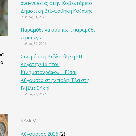
αναγνώστες στην Κοβεντάρειο
Δημοτική Βιβλιοθήκη Κοζάνης
Ιούλιος 31, 2026
Παραμύθι να σου πω… παραμύθι
είμαι εγώ
Ιούλιος 30, 2026
ρα
Σινεμά στη Βιβλιοθήκη «Η
το
Λογοτεχνία στον
Κινηματογράφο» – Είσαι
Αύγουστο στην πόλη; Έλα στη
Βιβλιοθήκη!
Ιούλιος 22, 2026
ΑΡΧΕΙΟ
Αύγουστος 2026
(2)