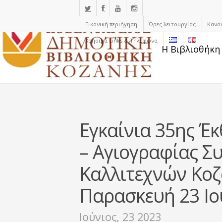
Εικονική περιήγηση
Ώρες λειτουργίας
Κανο
Χρήσιμα Links & Τηλέφωνα
Η Βιβλιοθήκη
Εγκαίνια 35ης Έ
– Αγιογραφίας Σ
Καλλιτεχνών Κο
Παρασκευή 23 Ιο
Ιούνιος, 23 2023