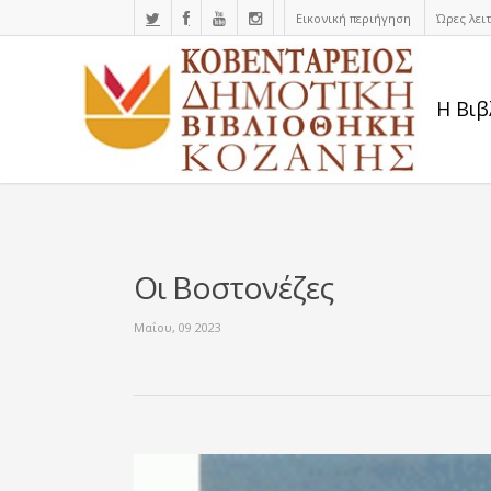
Εικονική περιήγηση
Ώρες λει
Η Βιβ
Οι Βοστονέζες
Μαΐου, 09 2023