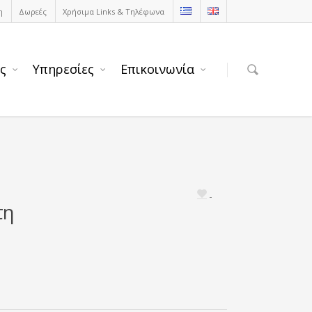
η
Δωρεές
Χρήσιμα Links & Τηλέφωνα
ς
Υπηρεσίες
Επικοινωνία
τη