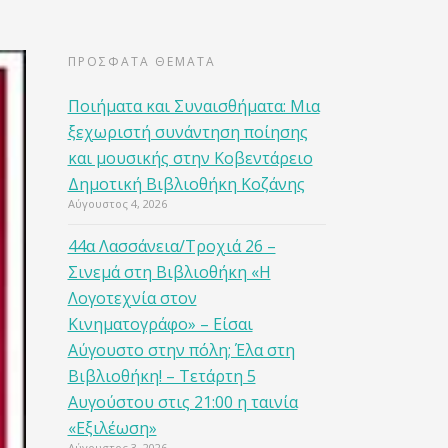
ΠΡΟΣΦΑΤΑ ΘΕΜΑΤΑ
Ποιήματα και Συναισθήματα: Μια
ξεχωριστή συνάντηση ποίησης
και μουσικής στην Κοβεντάρειο
Δημοτική Βιβλιοθήκη Κοζάνης
Αύγουστος 4, 2026
44α Λασσάνεια/Τροχιά 26 –
Σινεμά στη Βιβλιοθήκη «Η
Λογοτεχνία στον
Κινηματογράφο» – Είσαι
Αύγουστο στην πόλη; Έλα στη
Βιβλιοθήκη! – Τετάρτη 5
Αυγούστου στις 21:00 η ταινία
«Εξιλέωση»
Αύγουστος 3, 2026