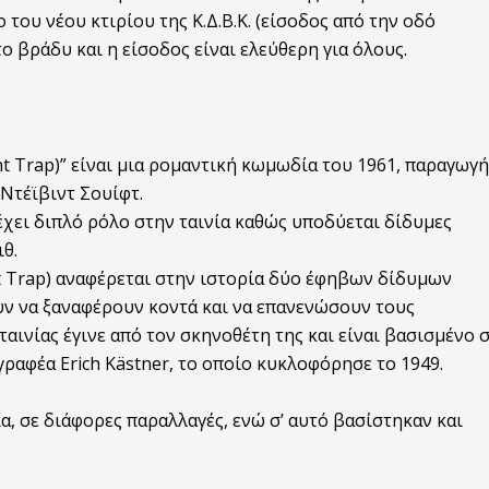
του νέου κτιρίου της Κ.Δ.Β.Κ. (είσοδος από την οδό
ο βράδυ και η είσοδος είναι ελεύθερη για όλους.
nt Trap)” είναι μια ρομαντική κωμωδία του 1961, παραγωγή
 Ντέϊβιντ Σουίφτ.
χει διπλό ρόλο στην ταινία καθώς υποδύεται δίδυμες
ιθ.
t Trap) αναφέρεται στην ιστορία δύο έφηβων δίδυμων
υν να ξαναφέρουν κοντά και να επανενώσουν τους
ταινίας έγινε από τον σκηνοθέτη της και είναι βασισμένο 
γγραφέα Erich Kästner, το οποίο κυκλοφόρησε το 1949.
α, σε διάφορες παραλλαγές, ενώ σ’ αυτό βασίστηκαν και