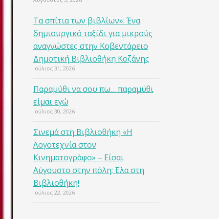
Τα σπίτια των βιβλίων»: Ένα
δημιουργικό ταξίδι για μικρούς
αναγνώστες στην Κοβεντάρειο
Δημοτική Βιβλιοθήκη Κοζάνης
Ιούλιος 31, 2026
Παραμύθι να σου πω… παραμύθι
είμαι εγώ
Ιούλιος 30, 2026
Σινεμά στη Βιβλιοθήκη «Η
Λογοτεχνία στον
Κινηματογράφο» – Είσαι
Αύγουστο στην πόλη; Έλα στη
Βιβλιοθήκη!
Ιούλιος 22, 2026