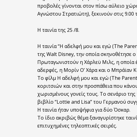
προβολές γίνονται στον πίσω αύλειο χώρο 
Αγνώστου Στρατιώτη), ξεκινούν στις 9.00 τ
Η ταινία της 25 /8.
Η ταινία “Η αδελφή μου και εγώ (The Pare
της Walt Disney, την οποία σκηνοθέτησε ο
Πρωταγωνιστούν η Χάρλεϋ Μιλς, η οποία έ
αδερφές, η Μορίν Ο’ Χάρα και ο Μπράϊαν Κ
Το φίλμ Η αδελφή μου και εγώ (The Paren
κοριτσιών και στην προσπάθεια που κάνο
χωρισμένους γονείς τους. Το σενάριο της 
βιβλίο “Lottie and Lisa” του Γερμανού συ
Η ταινία ήταν υποψήφια για δύο Όσκαρ.
Το ίδιο ακριβώς θέμα ξαναγυρίστηκε ταινί
επιτυχημένες τηλεοπτικές σειρές.