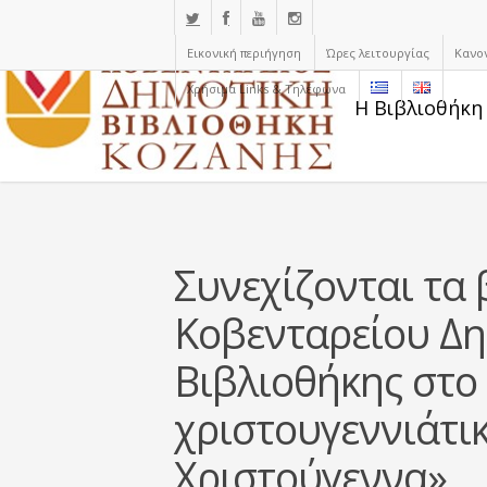
Εικονική περιήγηση
Ώρες λειτουργίας
Κανο
Χρήσιμα Links & Τηλέφωνα
Η Βιβλιοθήκη
Συνεχίζονται τα 
Κοβενταρείου Δη
Βιβλιοθήκης στο 
χριστουγεννιάτι
Χριστούγεννα»