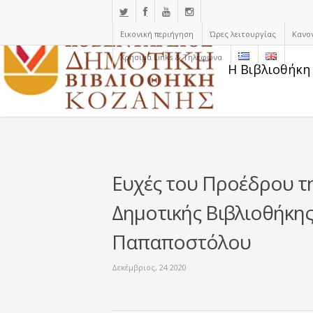
Εικονική περιήγηση
Ώρες λειτουργίας
Κανο
Χρήσιμα Links & Τηλέφωνα
Η Βιβλιοθήκη
Ευχές του Προέδρου τ
Δημοτικής Βιβλιοθήκης
Παπαποστόλου
Δεκέμβριος, 24 2020